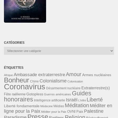
CATÉGORIES
Catégories
ÉTIQUETTES
Amour
Ambassade extraterrestre
Armes nucléaires
Afrique
Bonheur
Colonialisme
Chine
Colonisation
Coronavirus
Extraterrestre(s)
Désarmement nucléaire
Guides
Gotopless
Fête raélienne
Guerres américaines
honoraires
Liberté
Israël
Intelligence artificielle
L'infini
Méditation
Méditer en
Liberté fondamentale
Médias
Médecine
ligne pour la Paix
Palestine
Paix
OVNI
Méditer pour la Paix
Presse
Religion
Paradisme
Raéliens