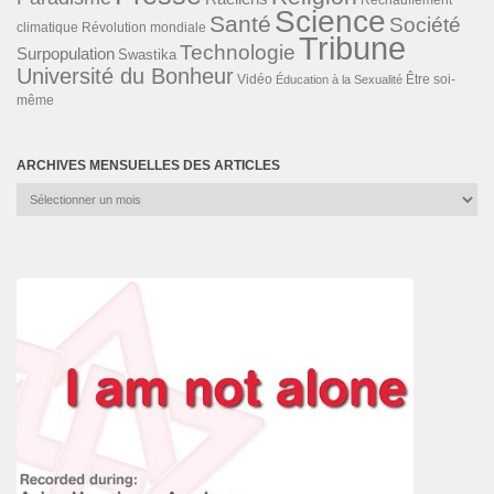
Réchauffement
Science
Santé
Société
Révolution mondiale
climatique
Tribune
Technologie
Surpopulation
Swastika
Université du Bonheur
Vidéo
Éducation à la Sexualité
Être soi-
même
ARCHIVES MENSUELLES DES ARTICLES
Archives
mensuelles
des
articles