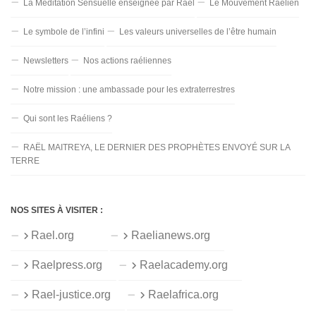
La Méditation Sensuelle enseignée par Raël
Le Mouvement Raélien
Le symbole de l’infini
Les valeurs universelles de l’être humain
Newsletters
Nos actions raéliennes
Notre mission : une ambassade pour les extraterrestres
Qui sont les Raéliens ?
RAËL MAITREYA, LE DERNIER DES PROPHÈTES ENVOYÉ SUR LA
TERRE
NOS SITES À VISITER :
Rael.org
Raelianews.org
Raelpress.org
Raelacademy.org
Rael-justice.org
Raelafrica.org