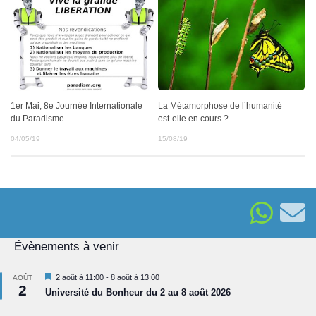
La Métamorphose de l’humanité
1er Mai, 8e Journée Internationale
est-elle en cours ?
du Paradisme
15/08/19
04/05/19
Évènements à venir
Mis
2 août à 11:00
-
8 août à 13:00
AOÛT
2
en
Université du Bonheur du 2 au 8 août 2026
avant