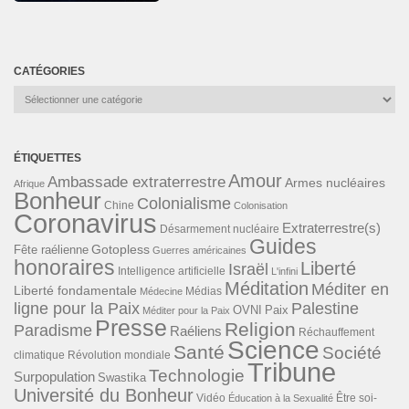
CATÉGORIES
Catégories
ÉTIQUETTES
Amour
Ambassade extraterrestre
Armes nucléaires
Afrique
Bonheur
Colonialisme
Chine
Colonisation
Coronavirus
Extraterrestre(s)
Désarmement nucléaire
Guides
Gotopless
Fête raélienne
Guerres américaines
honoraires
Liberté
Israël
Intelligence artificielle
L'infini
Méditation
Méditer en
Liberté fondamentale
Médias
Médecine
ligne pour la Paix
Palestine
Paix
OVNI
Méditer pour la Paix
Presse
Religion
Paradisme
Raéliens
Réchauffement
Science
Santé
Société
Révolution mondiale
climatique
Tribune
Technologie
Surpopulation
Swastika
Université du Bonheur
Vidéo
Éducation à la Sexualité
Être soi-