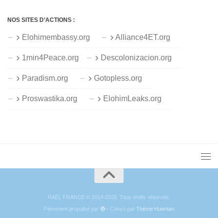
NOS SITES D’ACTIONS :
Elohimembassy.org
Alliance4ET.org
1min4Peace.org
Descolonizacion.org
Paradism.org
Gotopless.org
Proswastika.org
ElohimLeaks.org
RAËL FRANCE © 2014-2026. Tous droits réservés.
Fièrement propulsé par
- Conçu par
Thème Hueman