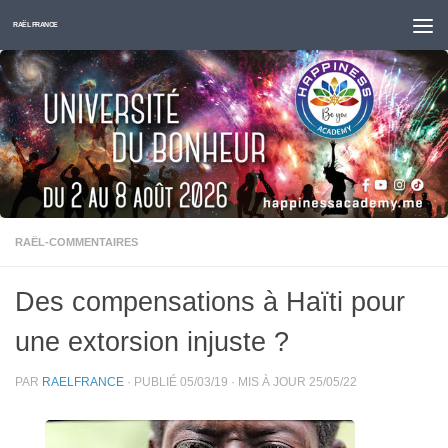
Skip to content
RAËL FRANCE
RAËL-COMMENTAIRES
Des compensations à Haïti pour
une extorsion injuste ?
PAR
RAELFRANCE
· PUBLIÉ
05/03/19
· MIS À JOUR
25/05/22