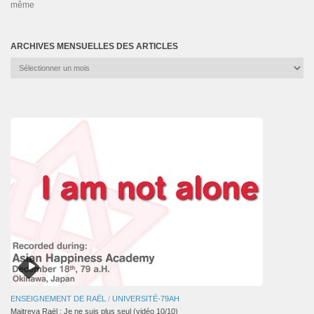
même
ARCHIVES MENSUELLES DES ARTICLES
Archives
mensuelles
des
articles
ENSEIGNEMENT DE RAËL
/
UNIVERSITÉ-79AH
Maitreya Raël : Je ne suis plus seul (vidéo 10/10)