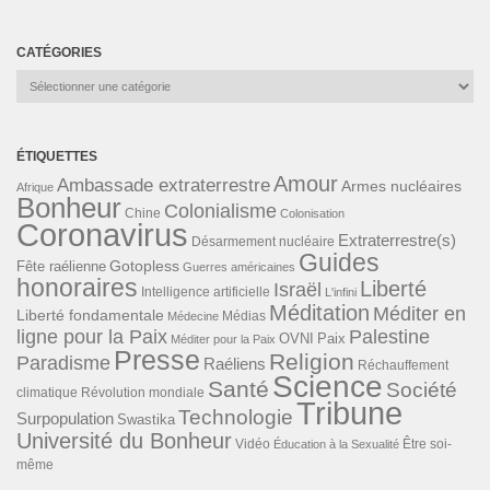
CATÉGORIES
Catégories
ÉTIQUETTES
Amour
Ambassade extraterrestre
Armes nucléaires
Afrique
Bonheur
Colonialisme
Chine
Colonisation
Coronavirus
Extraterrestre(s)
Désarmement nucléaire
Guides
Gotopless
Fête raélienne
Guerres américaines
honoraires
Liberté
Israël
Intelligence artificielle
L'infini
Méditation
Méditer en
Liberté fondamentale
Médias
Médecine
ligne pour la Paix
Palestine
Paix
OVNI
Méditer pour la Paix
Presse
Religion
Paradisme
Raéliens
Réchauffement
Science
Santé
Société
Révolution mondiale
climatique
Tribune
Technologie
Surpopulation
Swastika
Université du Bonheur
Vidéo
Éducation à la Sexualité
Être soi-
même