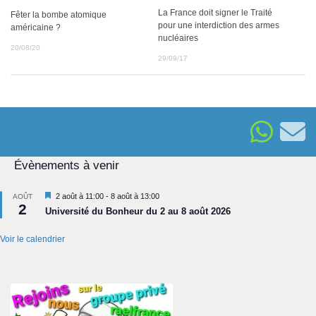
La France doit signer le Traité
Fêter la bombe atomique
pour une interdiction des armes
américaine ?
nucléaires
20/08/20
29/09/17
Évènements à venir
Mis
2 août à 11:00
-
8 août à 13:00
AOÛT
2
en
Université du Bonheur du 2 au 8 août 2026
avant
Voir le calendrier