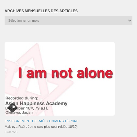
ARCHIVES MENSUELLES DES ARTICLES
Archives
mensuelles
des
articles
ENSEIGNEMENT DE RAËL
/
UNIVERSITÉ-79AH
Maitreya Raël : Je ne suis plus seul (vidéo 10/10)
07/07/26