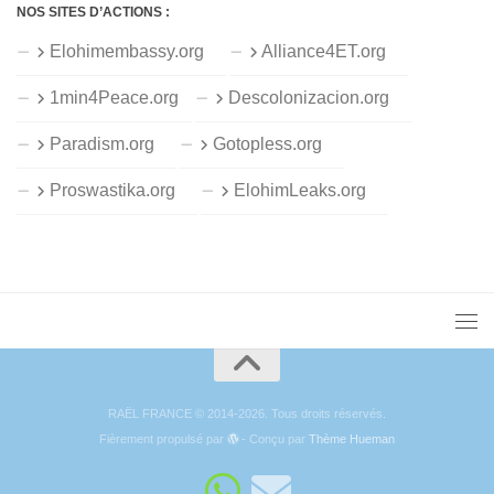
NOS SITES D’ACTIONS :
Elohimembassy.org
Alliance4ET.org
1min4Peace.org
Descolonizacion.org
Paradism.org
Gotopless.org
Proswastika.org
ElohimLeaks.org
RAËL FRANCE © 2014-2026. Tous droits réservés.
Fièrement propulsé par
- Conçu par
Thème Hueman