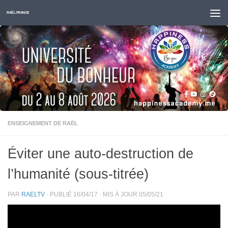
Skip to content
RAËL FRANCE
ENSEIGNEMENT DE RAËL
Éviter une auto-destruction de
l’humanité (sous-titrée)
PAR
RAELTV
· PUBLIÉ
16/04/17
· MIS À JOUR
05/05/21