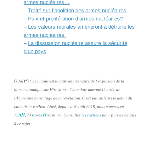
armes nucléaires…
–
Traité sur l’abolition des armes nucléaires
–
Paix et prolifération d’armes nucléaires?
–
Les valeurs morales amèneront à détruire les
armes nucléaires.
–
La dissuasion nucléaire assure la sécurité
d’un pays
(
73aH*
) :
Le 6 août est la date anniversaire de l’explosion de la
bombe atomique sur Hiroshima. Cette date marque l’entrée de
l’Humanité dans l’âge de la révélation. C’est par ailleurs le début du
calendrier raélien. Ainsi, depuis le 6 août 2018, nous sommes en
aH
a
H
73
, 73
près
iroshima. Consultez
les raéliens
pour plus de détails
à ce sujet.