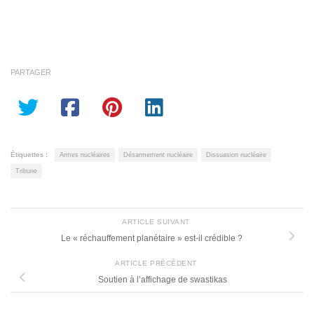
PARTAGER
Étiquettes :
Armes nucléaires
Désarmement nucléaire
Dissuasion nucléaire
Tribune
ARTICLE SUIVANT
Le « réchauffement planétaire » est-il crédible ?
ARTICLE PRÉCÉDENT
Soutien à l’affichage de swastikas