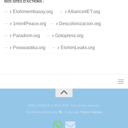
NOS SITES D’ACTIONS :
Elohimembassy.org
Alliance4ET.org
1min4Peace.org
Descolonizacion.org
Paradism.org
Gotopless.org
Proswastika.org
ElohimLeaks.org
RAËL FRANCE © 2014-2026. Tous droits réservés.
Fièrement propulsé par
- Conçu par
Thème Hueman