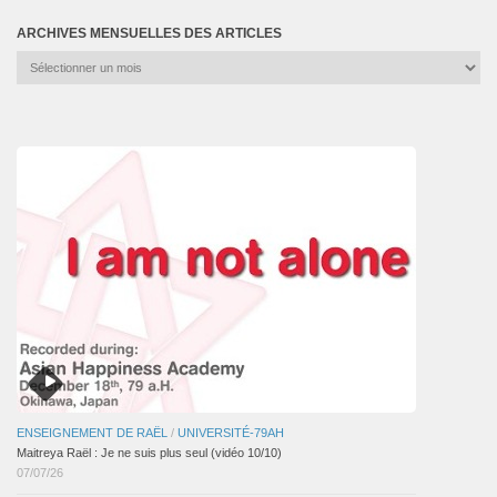
ARCHIVES MENSUELLES DES ARTICLES
Archives
mensuelles
des
articles
ENSEIGNEMENT DE RAËL
/
UNIVERSITÉ-79AH
Maitreya Raël : Je ne suis plus seul (vidéo 10/10)
07/07/26