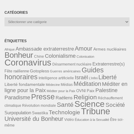
CATÉGORIES
Catégories
ÉTIQUETTES
Amour
Ambassade extraterrestre
Armes nucléaires
Afrique
Bonheur
Colonialisme
Chine
Colonisation
Coronavirus
Extraterrestre(s)
Désarmement nucléaire
Guides
Gotopless
Fête raélienne
Guerres américaines
honoraires
Liberté
Israël
Intelligence artificielle
L'infini
Méditation
Méditer en
Liberté fondamentale
Médias
Médecine
ligne pour la Paix
Palestine
Paix
OVNI
Méditer pour la Paix
Presse
Religion
Paradisme
Raéliens
Réchauffement
Science
Santé
Société
Révolution mondiale
climatique
Tribune
Technologie
Surpopulation
Swastika
Université du Bonheur
Vidéo
Éducation à la Sexualité
Être soi-
même