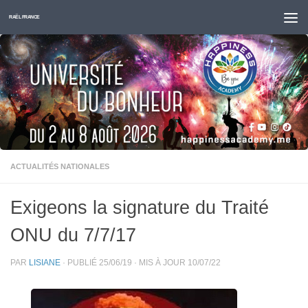
Skip to content
RAËL FRANCE
ACTUALITÉS NATIONALES
Exigeons la signature du Traité
ONU du 7/7/17
PAR
LISIANE
· PUBLIÉ
25/06/19
· MIS À JOUR
10/07/22