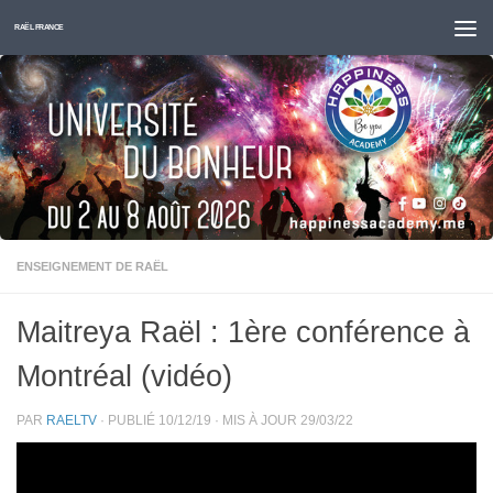
Skip to content
RAËL FRANCE
ENSEIGNEMENT DE RAËL
Maitreya Raël : 1ère conférence à
Montréal (vidéo)
PAR
RAELTV
· PUBLIÉ
10/12/19
· MIS À JOUR
29/03/22