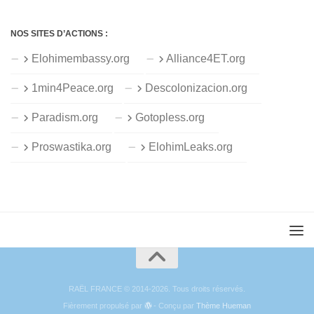
NOS SITES D’ACTIONS :
Elohimembassy.org
Alliance4ET.org
1min4Peace.org
Descolonizacion.org
Paradism.org
Gotopless.org
Proswastika.org
ElohimLeaks.org
RAËL FRANCE © 2014-2026. Tous droits réservés.
Fièrement propulsé par
- Conçu par
Thème Hueman