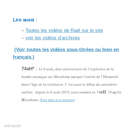
Lire aussi :
–
Toutes les vidéos de Raël sur le site
–
voir les vidéos d’archives
(Voir toutes les vidéos sous-titrées ou bien en
français.)
74aH*
:
Le 6 août, date anniversaire de l’explosion de la
bombe atomique sur Hiroshima marque l’entrée de l’Humanité
dans l’âge de la révélation. C’est aussi le début du calendrier
aH
raélien : depuis le 6 août 2019, nous sommes en 74
, 74
a
près
H
iroshima.
(Lire plus à ce propos)
PARTAGER