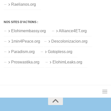
Raelianos.org
NOS SITES D’ACTIONS :
Elohimembassy.org
Alliance4ET.org
1min4Peace.org
Descolonizacion.org
Paradism.org
Gotopless.org
Proswastika.org
ElohimLeaks.org