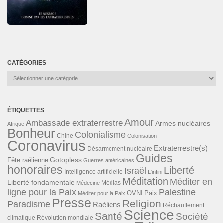
CATÉGORIES
Catégories
ÉTIQUETTES
Amour
Ambassade extraterrestre
Armes nucléaires
Afrique
Bonheur
Colonialisme
Chine
Colonisation
Coronavirus
Extraterrestre(s)
Désarmement nucléaire
Guides
Gotopless
Fête raélienne
Guerres américaines
honoraires
Liberté
Israël
Intelligence artificielle
L'infini
Méditation
Méditer en
Liberté fondamentale
Médias
Médecine
ligne pour la Paix
Palestine
Paix
OVNI
Méditer pour la Paix
Presse
Religion
Paradisme
Raéliens
Réchauffement
Science
Santé
Société
Révolution mondiale
climatique