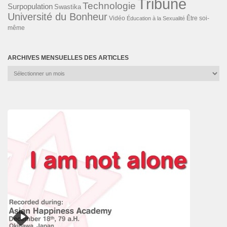
Tribune
Technologie
Surpopulation
Swastika
Université du Bonheur
Vidéo
Éducation à la Sexualité
Être soi-
même
ARCHIVES MENSUELLES DES ARTICLES
Archives
mensuelles
des
articles