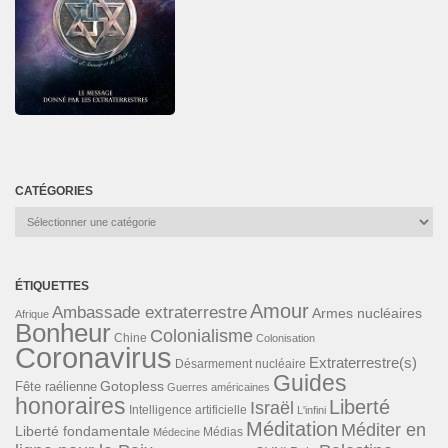
CATÉGORIES
Catégories
ÉTIQUETTES
Amour
Ambassade extraterrestre
Armes nucléaires
Afrique
Bonheur
Colonialisme
Chine
Colonisation
Coronavirus
Extraterrestre(s)
Désarmement nucléaire
Guides
Gotopless
Fête raélienne
Guerres américaines
honoraires
Liberté
Israël
Intelligence artificielle
L'infini
Méditation
Méditer en
Liberté fondamentale
Médias
Médecine