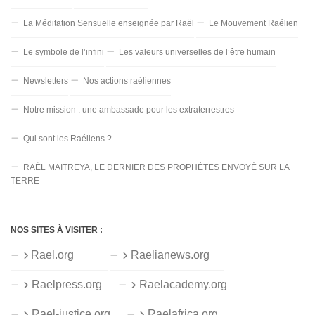
La Méditation Sensuelle enseignée par Raël
Le Mouvement Raélien
Le symbole de l’infini
Les valeurs universelles de l’être humain
Newsletters
Nos actions raéliennes
Notre mission : une ambassade pour les extraterrestres
Qui sont les Raéliens ?
RAËL MAITREYA, LE DERNIER DES PROPHÈTES ENVOYÉ SUR LA
TERRE
NOS SITES À VISITER :
Rael.org
Raelianews.org
Raelpress.org
Raelacademy.org
Rael-justice.org
Raelafrica.org