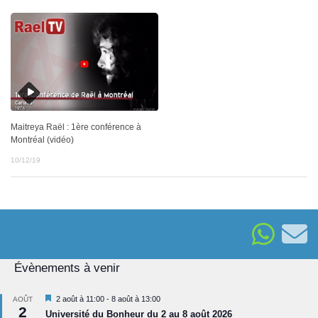
Maitreya Raël : 1ère conférence à
Montréal (vidéo)
10/12/19
Évènements à venir
Mis
2 août à 11:00
-
8 août à 13:00
AOÛT
2
en
Université du Bonheur du 2 au 8 août 2026