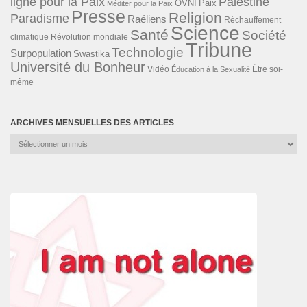
ligne pour la Paix
Palestine
Paix
OVNI
Méditer pour la Paix
Presse
Religion
Paradisme
Raéliens
Réchauffement
Science
Santé
Société
Révolution mondiale
climatique
Tribune
Technologie
Surpopulation
Swastika
Université du Bonheur
Vidéo
Éducation à la Sexualité
Être soi-
même
ARCHIVES MENSUELLES DES ARTICLES
Archives
mensuelles
des
articles