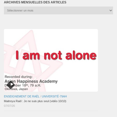
ARCHIVES MENSUELLES DES ARTICLES
Archives
mensuelles
des
articles
ENSEIGNEMENT DE RAËL
/
UNIVERSITÉ-79AH
Maitreya Raël : Je ne suis plus seul (vidéo 10/10)
07/07/26