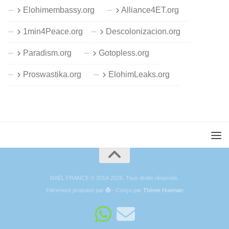
Elohimembassy.org
Alliance4ET.org
1min4Peace.org
Descolonizacion.org
Paradism.org
Gotopless.org
Proswastika.org
ElohimLeaks.org
RAËL FRANCE © 2014-2026. Tous droits réservés.
Fièrement propulsé par
- Conçu par
Thème Hueman