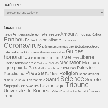
CATÉGORIES
Catégories
ÉTIQUETTES
Amour
Ambassade extraterrestre
Armes nucléaires
Afrique
Bonheur
Colonialisme
Chine
Colonisation
Coronavirus
Extraterrestre(s)
Désarmement nucléaire
Guides
Gotopless
Fête raélienne
Guerres américaines
honoraires
Liberté
Israël
Intelligence artificielle
L'infini
Méditation
Méditer en
Liberté fondamentale
Médias
Médecine
ligne pour la Paix
Palestine
Paix
OVNI
Méditer pour la Paix
Presse
Religion
Paradisme
Raéliens
Réchauffement
Science
Santé
Société
Révolution mondiale
climatique
Tribune
Technologie
Surpopulation
Swastika
Université du Bonheur
Vidéo
Éducation à la Sexualité
Être soi-
même