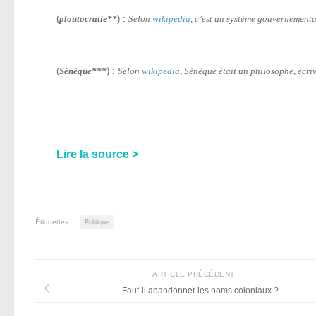
(
ploutocratie**
) :
Selon
wikipedia
, c’est un système gouvernementa
(
Sénèque***
) :
Selon
wikipedia
, Sénèque était un philosophe, écri
Lire la source >
Étiquettes :
Politique
ARTICLE PRÉCÉDENT
Faut-il abandonner les noms coloniaux ?