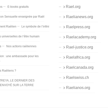
Rael.org
ks
E-books gratuits
Raelianews.org
ion Sensuelle enseignée par Raël
ent Raélien
Le symbole de l’infini
Raelpress.org
s universelles de l’être humain
Raelacademy.org
s
Nos actions raéliennes
Rael-justice.org
ion : une ambassade pour les
Raelafrica.org
s
Raelcanada.org
es Raéliens ?
Raelswiss.ch
TREYA, LE DERNIER DES
ENVOYÉ SUR LA TERRE
Raelianos.org