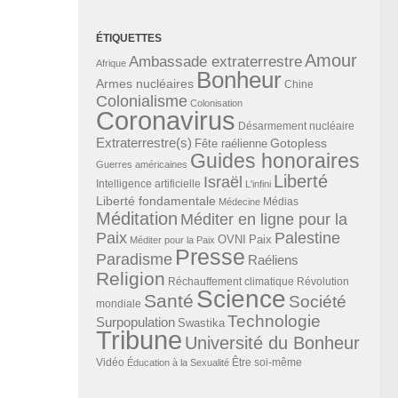
ÉTIQUETTES
Amour
Ambassade extraterrestre
Afrique
Bonheur
Armes nucléaires
Chine
Colonialisme
Colonisation
Coronavirus
Désarmement nucléaire
Extraterrestre(s)
Gotopless
Fête raélienne
Guides honoraires
Guerres américaines
Liberté
Israël
Intelligence artificielle
L'infini
Liberté fondamentale
Médias
Médecine
Méditation
Méditer en ligne pour la
Paix
Palestine
Paix
OVNI
Méditer pour la Paix
Presse
Paradisme
Raéliens
Religion
Révolution
Réchauffement climatique
Science
Santé
Société
mondiale
Technologie
Surpopulation
Swastika
Tribune
Université du Bonheur
Vidéo
Éducation à la Sexualité
Être soi-même