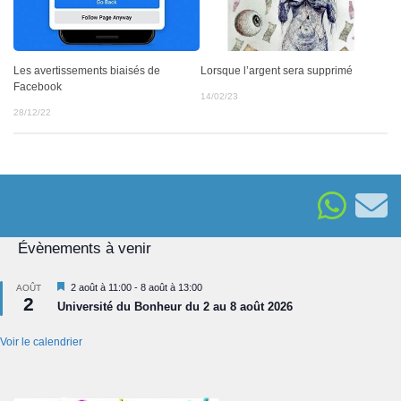
Les avertissements biaisés de
Lorsque l’argent sera supprimé
Facebook
14/02/23
28/12/22
Évènements à venir
Mis
2 août à 11:00
-
8 août à 13:00
AOÛT
2
en
Université du Bonheur du 2 au 8 août 2026
avant
Voir le calendrier