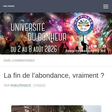
Skip to content
RAËL FRANCE
RAËL-COMMENTAIRES
La fin de l’abondance, vraiment ?
PAR
RAELFRANCE
·
27/08/22