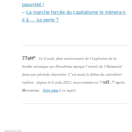
pauvreté !
–
La marche forcée du capitalisme le mènera-t-
il à … sa perte ?
77aH*
:
Le 6 août, date anniversaire de l’explosion de la
bombe atomique sur Hiroshima marque l’entrée de l’Humanité
dans une période charnière. C’est aussi le début du calendrier
aH
raélien : depuis le 6 août 2022, nous sommes en 77
, 77
a
près
H
iroshima. (
Lire plus
à ce sujet)
PARTAGER