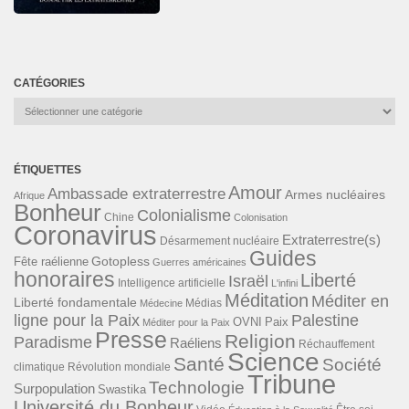
CATÉGORIES
Catégories
ÉTIQUETTES
Amour
Ambassade extraterrestre
Armes nucléaires
Afrique
Bonheur
Colonialisme
Chine
Colonisation
Coronavirus
Extraterrestre(s)
Désarmement nucléaire
Guides
Gotopless
Fête raélienne
Guerres américaines
honoraires
Liberté
Israël
Intelligence artificielle
L'infini
Méditation
Méditer en
Liberté fondamentale
Médias
Médecine
ligne pour la Paix
Palestine
Paix
OVNI
Méditer pour la Paix
Presse
Religion
Paradisme
Raéliens
Réchauffement
Science
Santé
Société
Révolution mondiale
climatique
Tribune
Technologie
Surpopulation
Swastika
Université du Bonheur