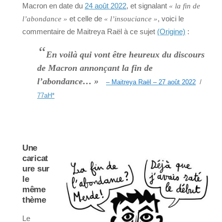
Macron en date du
24 août 2022
, et signalant
« la fin de
et celle de
, voici le
l’abondance »
« l’insouciance »
commentaire de Maitreya Raël à ce sujet
(Origine)
:
“
En voilà qui vont être heureux du discours
de Macron annonçant la fin de
l’abondance… »
– Maitreya Raël – 27 août 2022
/
77aH
*
Une
caricat
ure sur
le
même
thème
Le