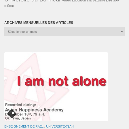
Vidéo
Éducation à la Sexualité
Être soi-
même
ARCHIVES MENSUELLES DES ARTICLES
Archives
mensuelles
des
articles
ENSEIGNEMENT DE RAËL
/
UNIVERSITÉ-79AH