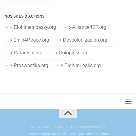
NOS SITES D’ACTIONS :
Elohimembassy.org
Alliance4ET.org
1min4Peace.org
Descolonizacion.org
Paradism.org
Gotopless.org
Proswastika.org
ElohimLeaks.org
RAËL FRANCE © 2014-2026. Tous droits réservés.
Fièrement propulsé par
- Conçu par
Thème Hueman