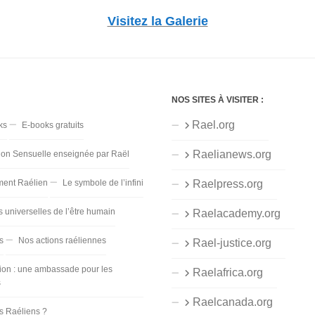
Visitez la Galerie
NOS SITES À VISITER :
Rael.org
ks
E-books gratuits
Raelianews.org
ion Sensuelle enseignée par Raël
ent Raélien
Le symbole de l’infini
Raelpress.org
s universelles de l’être humain
Raelacademy.org
s
Nos actions raéliennes
Rael-justice.org
ion : une ambassade pour les
Raelafrica.org
s
Raelcanada.org
es Raéliens ?