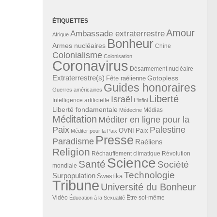
ÉTIQUETTES
Amour
Ambassade extraterrestre
Afrique
Bonheur
Armes nucléaires
Chine
Colonialisme
Colonisation
Coronavirus
Désarmement nucléaire
Extraterrestre(s)
Gotopless
Fête raélienne
Guides honoraires
Guerres américaines
Liberté
Israël
Intelligence artificielle
L'infini
Liberté fondamentale
Médias
Médecine
Méditation
Méditer en ligne pour la
Paix
Palestine
Paix
OVNI
Méditer pour la Paix
Presse
Paradisme
Raéliens
Religion
Révolution
Réchauffement climatique
Science
Santé
Société
mondiale
Technologie
Surpopulation
Swastika
Tribune
Université du Bonheur
Vidéo
Éducation à la Sexualité
Être soi-même