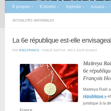
À propos
E-books
Agenda
Actualité
ACTUALITÉS NATIONALES
La 6e république est-elle envisagea
PAR
RAELFRANCE
· PUBLIÉ
04/07/16
· MIS À JOUR
01/06/22
Maitreya Raë
6e république
François Ho
Maitreya Raël a
république »
et
juridique à la d
France.