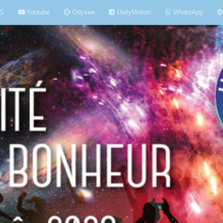
S
Youtube
Odysee
DailyMotion
WhatsApp