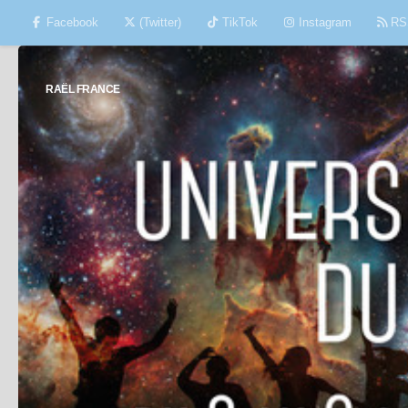
Facebook
(Twitter)
TikTok
Instagram
RS
Skip to content
RAËL FRANCE