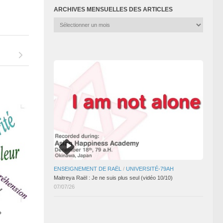
ARCHIVES MENSUELLES DES ARTICLES
Archives
mensuelles
des
articles
ENSEIGNEMENT DE RAËL
/
UNIVERSITÉ-79AH
Maitreya Raël : Je ne suis plus seul (vidéo 10/10)
07/07/26
?