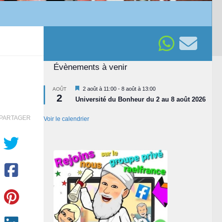
Évènements à venir
Mis
2 août à 11:00
-
8 août à 13:00
AOÛT
2
en
Université du Bonheur du 2 au 8 août 2026
avant
PARTAGER
Voir le calendrier