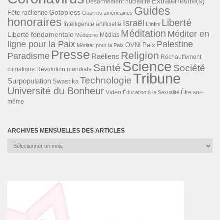
Extraterrestre(s)
Désarmement nucléaire
Guides
Gotopless
Fête raélienne
Guerres américaines
honoraires
Liberté
Israël
Intelligence artificielle
L'infini
Méditation
Méditer en
Liberté fondamentale
Médias
Médecine
ligne pour la Paix
Palestine
Paix
OVNI
Méditer pour la Paix
Presse
Religion
Paradisme
Raéliens
Réchauffement
Science
Santé
Société
Révolution mondiale
climatique
Tribune
Technologie
Surpopulation
Swastika
Université du Bonheur
Vidéo
Éducation à la Sexualité
Être soi-
même
ARCHIVES MENSUELLES DES ARTICLES
Archives
mensuelles
des
articles