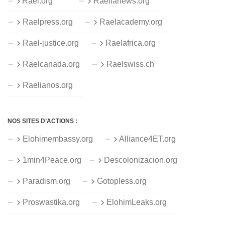
Rael.org
Raelianews.org
Raelpress.org
Raelacademy.org
Rael-justice.org
Raelafrica.org
Raelcanada.org
Raelswiss.ch
Raelianos.org
NOS SITES D’ACTIONS :
Elohimembassy.org
Alliance4ET.org
1min4Peace.org
Descolonizacion.org
Paradism.org
Gotopless.org
Proswastika.org
ElohimLeaks.org