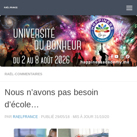
Skip to content
RAËL FRANCE
RAËL-COMMENTAIRES
Nous n’avons pas besoin
d’école…
PAR
RAELFRANCE
· PUBLIÉ
29/05/18
· MIS À JOUR
31/10/20