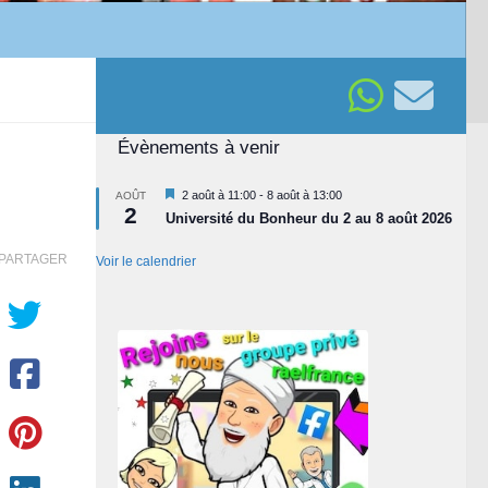
Évènements à venir
Mis
2 août à 11:00
-
8 août à 13:00
AOÛT
2
en
Université du Bonheur du 2 au 8 août 2026
avant
PARTAGER
Voir le calendrier