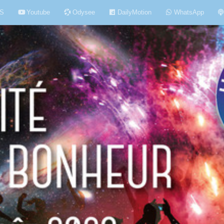
S
Youtube
Odysee
DailyMotion
WhatsApp