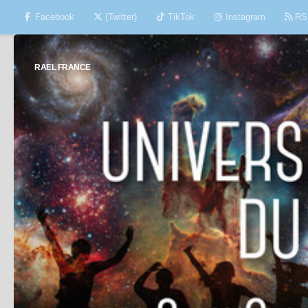
Facebook
(Twitter)
TikTok
Instagram
RS
Skip to content
RAËL FRANCE