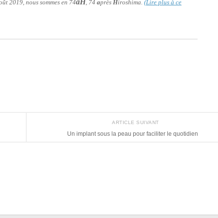
aH
 août 2019, nous sommes en 74
, 74
a
près
H
iroshima.
(Lire plus à ce
ARTICLE SUIVANT
Un implant sous la peau pour faciliter le quotidien