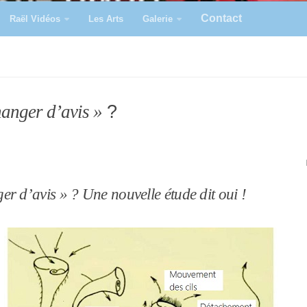
Contact
Raël Vidéos
Les Arts
Galerie
?
hanger d’avis »
er d’avis » ? Une nouvelle étude dit oui !