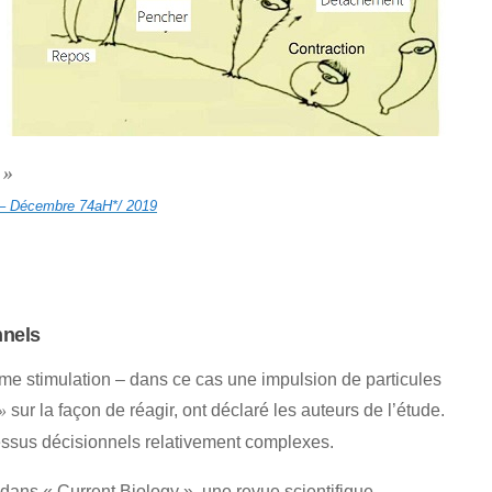
 »
el – Décembre 74aH*/ 2019
nnels
ême stimulation – dans ce cas une impulsion de particules
sur la façon de réagir, ont déclaré les auteurs de l’étude.
»
cessus décisionnels relativement complexes.
 dans « Current Biology », une revue scientifique