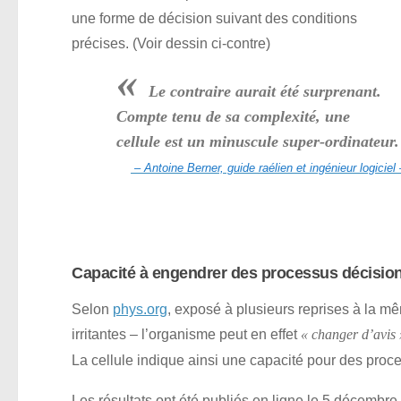
une forme de décision suivant des conditions
précises. (Voir dessin ci-contre)
«
Le contraire aurait été surprenant.
Compte tenu de sa complexité, une
cellule est un minuscule super-ordinateur.
– Antoine Berner, guide raélien et ingénieur logici
Capacité à engendrer des processus décisio
Selon
phys.org
, exposé à plusieurs reprises à la m
irritantes – l’organisme peut en effet
« changer d’avis 
La cellule indique ainsi une capacité pour des pro
Les résultats ont été publiés en ligne le 5 décembre