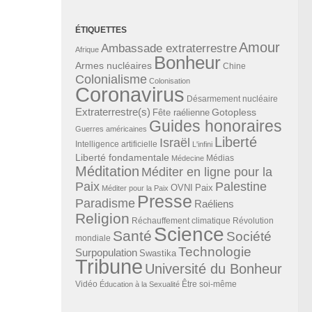
ÉTIQUETTES
Amour
Ambassade extraterrestre
Afrique
Bonheur
Armes nucléaires
Chine
Colonialisme
Colonisation
Coronavirus
Désarmement nucléaire
Extraterrestre(s)
Gotopless
Fête raélienne
Guides honoraires
Guerres américaines
Liberté
Israël
Intelligence artificielle
L'infini
Liberté fondamentale
Médias
Médecine
Méditation
Méditer en ligne pour la
Paix
Palestine
Paix
OVNI
Méditer pour la Paix
Presse
Paradisme
Raéliens
Religion
Révolution
Réchauffement climatique
Science
Santé
Société
mondiale
Technologie
Surpopulation
Swastika
Tribune
Université du Bonheur
Vidéo
Éducation à la Sexualité
Être soi-même