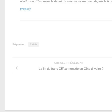
révélation. C’est aussi le début du calendrier raélien : depuis le 6
propos)
Étiquettes :
Cellule
ARTICLE PRÉCÉDENT
La fin du franc CFA annoncée en Côte d’Ivoire ?