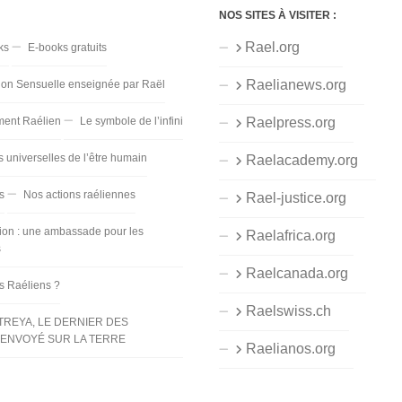
NOS SITES À VISITER :
Rael.org
ks
E-books gratuits
Raelianews.org
ion Sensuelle enseignée par Raël
ent Raélien
Le symbole de l’infini
Raelpress.org
s universelles de l’être humain
Raelacademy.org
s
Nos actions raéliennes
Rael-justice.org
ion : une ambassade pour les
Raelafrica.org
s
Raelcanada.org
es Raéliens ?
Raelswiss.ch
TREYA, LE DERNIER DES
ENVOYÉ SUR LA TERRE
Raelianos.org