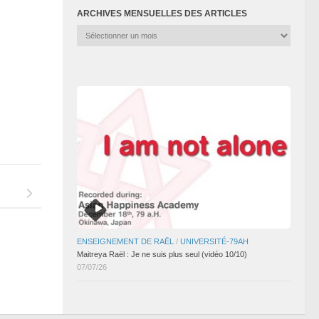
ARCHIVES MENSUELLES DES ARTICLES
Archives
mensuelles
des
articles
ENSEIGNEMENT DE RAËL
/
UNIVERSITÉ-79AH
Maitreya Raël : Je ne suis plus seul (vidéo 10/10)
07/07/26