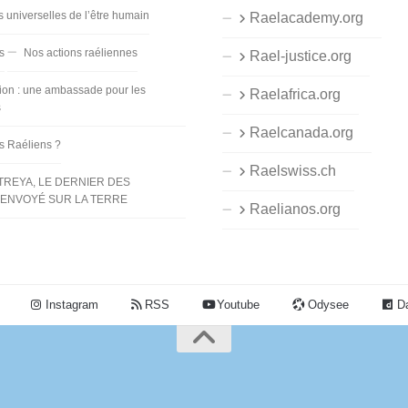
s universelles de l’être humain
Raelacademy.org
s
Nos actions raéliennes
Rael-justice.org
ion : une ambassade pour les
Raelafrica.org
s
Raelcanada.org
es Raéliens ?
Raelswiss.ch
TREYA, LE DERNIER DES
ENVOYÉ SUR LA TERRE
Raelianos.org
Instagram
RSS
Youtube
Odysee
Da