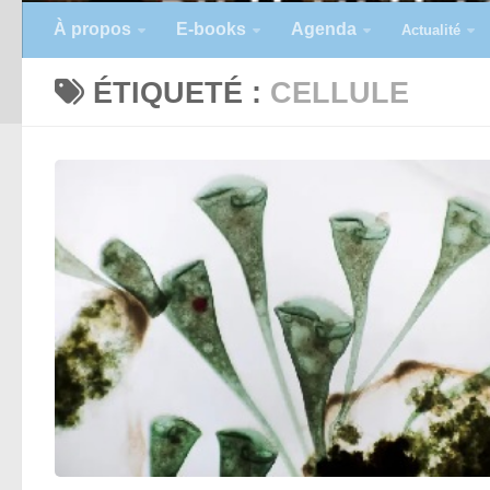
À propos
E-books
Agenda
Actualité
ÉTIQUETÉ :
CELLULE