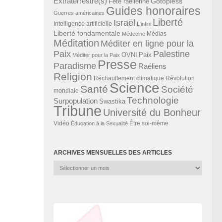
Extraterrestre(s)
Gotopless
Fête raélienne
Guides honoraires
Guerres américaines
Liberté
Israël
Intelligence artificielle
L'infini
Liberté fondamentale
Médias
Médecine
Méditation
Méditer en ligne pour la
Paix
Palestine
Paix
OVNI
Méditer pour la Paix
Presse
Paradisme
Raéliens
Religion
Révolution
Réchauffement climatique
Science
Santé
Société
mondiale
Technologie
Surpopulation
Swastika
Tribune
Université du Bonheur
Vidéo
Éducation à la Sexualité
Être soi-même
ARCHIVES MENSUELLES DES ARTICLES
Archives
mensuelles
des
articles