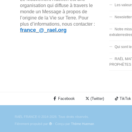
organisation qui diffuse à travers le
Les valeur
monde un Message à propos de
Newsletter
l’origine de la Vie sur Terre. Pour
plus d’informations, nous contacter :
france_@_rael.org
Notre miss
extraterrestre
Qui sont l
RAËL MAI
PROPHÈTES 
Facebook
(Twitter)
TikTok
RAËL FRANCE © 2014-2026. Tous droits réservés.
Fièrement propulsé par
- Conçu par
Thème Hueman