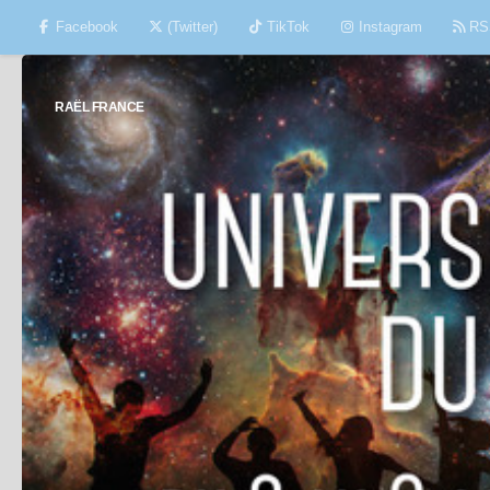
Facebook
(Twitter)
TikTok
Instagram
RS
Skip to content
RAËL FRANCE