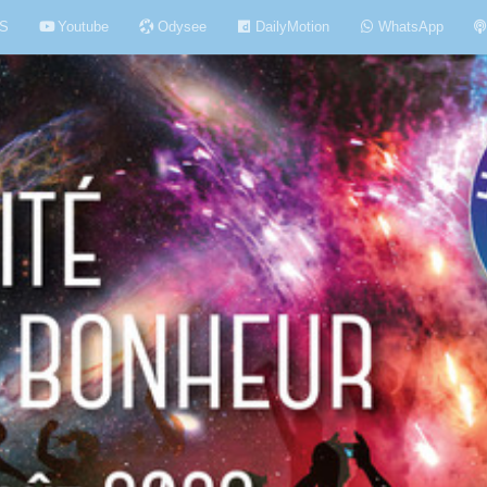
S
Youtube
Odysee
DailyMotion
WhatsApp