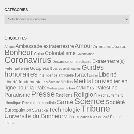
CATÉGORIES
Catégories
ÉTIQUETTES
Amour
Ambassade extraterrestre
Armes nucléaires
Afrique
Bonheur
Colonialisme
Chine
Colonisation
Coronavirus
Extraterrestre(s)
Désarmement nucléaire
Guides
Gotopless
Fête raélienne
Guerres américaines
honoraires
Liberté
Israël
Intelligence artificielle
L'infini
Méditation
Méditer en
Liberté fondamentale
Médias
Médecine
ligne pour la Paix
Palestine
Paix
OVNI
Méditer pour la Paix
Presse
Religion
Paradisme
Raéliens
Réchauffement
Science
Santé
Société
Révolution mondiale
climatique
Tribune
Technologie
Surpopulation
Swastika
Université du Bonheur
Vidéo
Éducation à la Sexualité
Être soi-
même