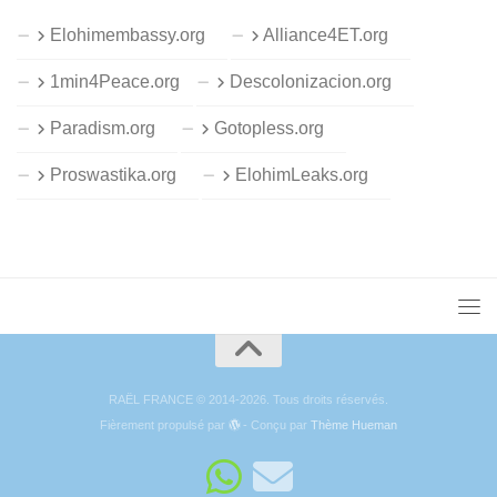
Elohimembassy.org
Alliance4ET.org
1min4Peace.org
Descolonizacion.org
Paradism.org
Gotopless.org
Proswastika.org
ElohimLeaks.org
RAËL FRANCE © 2014-2026. Tous droits réservés.
Fièrement propulsé par
- Conçu par
Thème Hueman