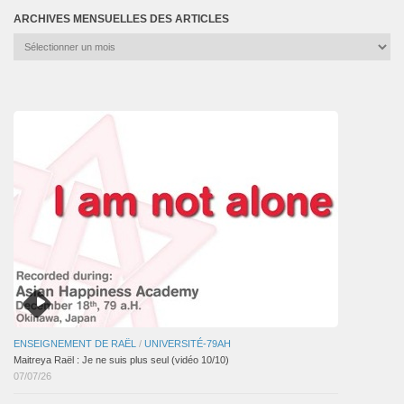
ARCHIVES MENSUELLES DES ARTICLES
Archives
mensuelles
des
articles
ENSEIGNEMENT DE RAËL
/
UNIVERSITÉ-79AH
Maitreya Raël : Je ne suis plus seul (vidéo 10/10)
07/07/26