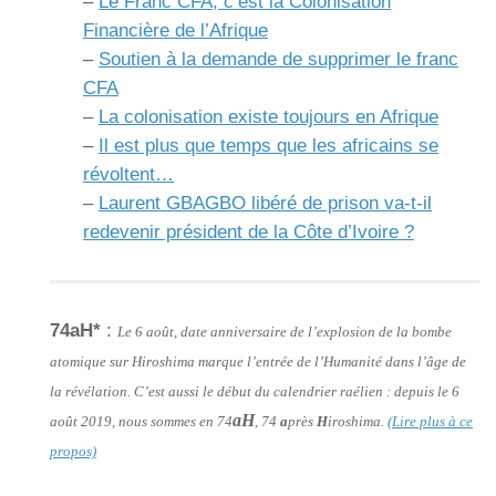
–
Le Franc CFA, c’est la Colonisation
Financière de l’Afrique
–
Soutien à la demande de supprimer le franc
CFA
–
La colonisation existe toujours en Afrique
–
Il est plus que temps que les africains se
révoltent…
–
Laurent GBAGBO libéré de prison va-t-il
redevenir président de la Côte d’Ivoire ?
74aH*
:
Le 6 août, date anniversaire de l’explosion de la bombe
atomique sur Hiroshima marque l’entrée de l’Humanité dans l’âge de
la révélation. C’est aussi le début du calendrier raélien : depuis le 6
aH
août 2019, nous sommes en 74
, 74
a
près
H
iroshima.
(Lire plus à ce
propos)