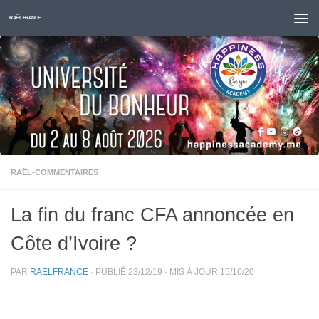
Skip to content
RAËL FRANCE
RAËL-COMMENTAIRES
La fin du franc CFA annoncée en
Côte d’Ivoire ?
PAR
RAELFRANCE
· PUBLIÉ
23/12/19
· MIS À JOUR
15/10/20