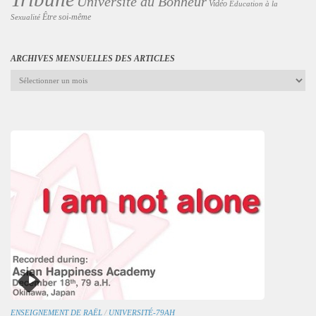
Université du Bonheur
Vidéo
Éducation à la
Être soi-même
Sexualité
ARCHIVES MENSUELLES DES ARTICLES
Archives
mensuelles
des
articles
ENSEIGNEMENT DE RAËL
/
UNIVERSITÉ-79AH