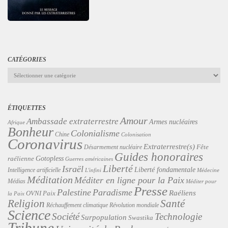
CATÉGORIES
Catégories
ÉTIQUETTES
Amour
Ambassade extraterrestre
Armes nucléaires
Afrique
Bonheur
Colonialisme
Chine
Colonisation
Coronavirus
Extraterrestre(s)
Désarmement nucléaire
Fête
Guides honoraires
Gotopless
raélienne
Guerres américaines
Liberté
Israël
Liberté fondamentale
Intelligence artificielle
L'infini
Médecine
Méditation
Méditer en ligne pour la Paix
Médias
Méditer pour
Presse
Palestine
Paradisme
Raéliens
Paix
OVNI
la Paix
Religion
Santé
Révolution mondiale
Réchauffement climatique
Science
Technologie
Société
Surpopulation
Swastika
Tribune