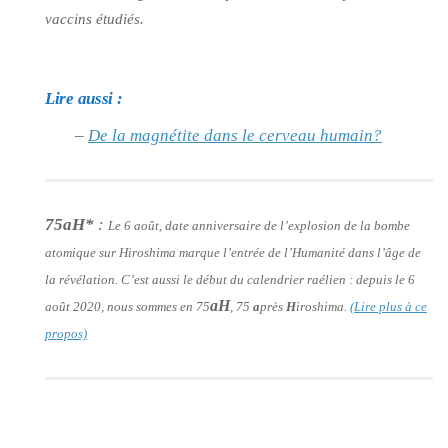
vaccins étudiés.
Lire aussi :
–
De la magnétite dans le cerveau humain?
75aH*
:
Le 6 août, date anniversaire de l’explosion de la bombe
atomique sur Hiroshima marque l’entrée de l’Humanité dans l’âge de
la révélation. C’est aussi le début du calendrier raélien : depuis le 6
aH
août 2020, nous sommes en 75
, 75
a
près
H
iroshima.
(Lire plus à ce
propos)