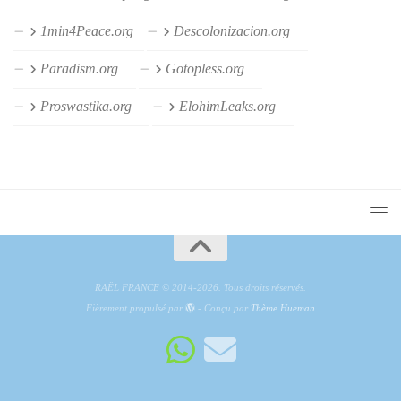
1min4Peace.org
Descolonizacion.org
Paradism.org
Gotopless.org
Proswastika.org
ElohimLeaks.org
RAËL FRANCE © 2014-2026. Tous droits réservés.
Fièrement propulsé par
- Conçu par
Thème Hueman