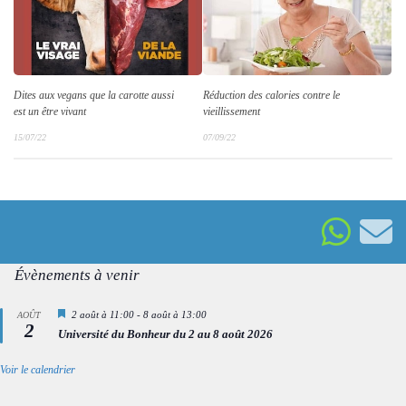
Dites aux vegans que la carotte aussi
Réduction des calories contre le
est un être vivant
vieillissement
15/07/22
07/09/22
Évènements à venir
Mis
2 août à 11:00
-
8 août à 13:00
AOÛT
2
en
Université du Bonheur du 2 au 8 août 2026
avant
Voir le calendrier