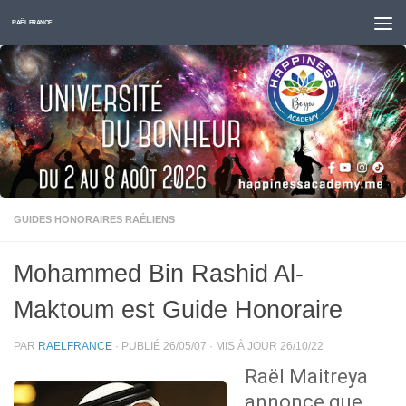
Skip to content
RAËL FRANCE
GUIDES HONORAIRES RAÉLIENS
Mohammed Bin Rashid Al-
Maktoum est Guide Honoraire
PAR
RAELFRANCE
· PUBLIÉ
26/05/07
· MIS À JOUR
26/10/22
Raël Maitreya
annonce que