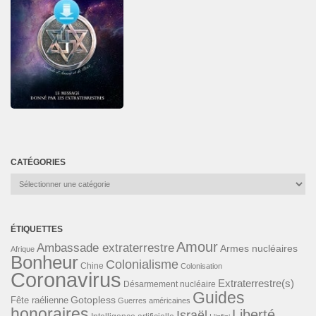
CATÉGORIES
Catégories
ÉTIQUETTES
Amour
Ambassade extraterrestre
Armes nucléaires
Afrique
Bonheur
Colonialisme
Chine
Colonisation
Coronavirus
Extraterrestre(s)
Désarmement nucléaire
Guides
Gotopless
Fête raélienne
Guerres américaines
honoraires
Liberté
Israël