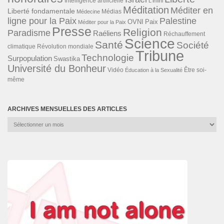
Intelligence artificielle
L'infini
Méditation
Méditer en
Liberté fondamentale
Médias
Médecine
ligne pour la Paix
Palestine
Paix
OVNI
Méditer pour la Paix
Presse
Religion
Paradisme
Raéliens
Réchauffement
Science
Santé
Société
Révolution mondiale
climatique
Tribune
Technologie
Surpopulation
Swastika
Université du Bonheur
Vidéo
Éducation à la Sexualité
Être soi-
même
ARCHIVES MENSUELLES DES ARTICLES
Archives
mensuelles
des
articles