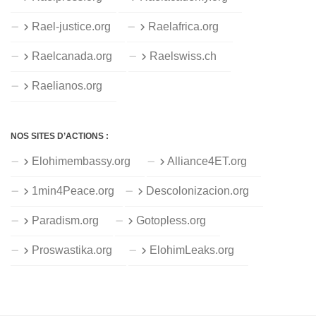
Rael-justice.org
Raelafrica.org
Raelcanada.org
Raelswiss.ch
Raelianos.org
NOS SITES D’ACTIONS :
Elohimembassy.org
Alliance4ET.org
1min4Peace.org
Descolonizacion.org
Paradism.org
Gotopless.org
Proswastika.org
ElohimLeaks.org