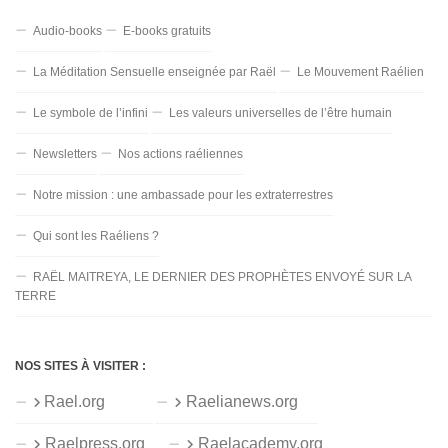
Audio-books
E-books gratuits
La Méditation Sensuelle enseignée par Raël
Le Mouvement Raélien
Le symbole de l’infini
Les valeurs universelles de l’être humain
Newsletters
Nos actions raéliennes
Notre mission : une ambassade pour les extraterrestres
Qui sont les Raéliens ?
RAËL MAITREYA, LE DERNIER DES PROPHÈTES ENVOYÉ SUR LA
TERRE
NOS SITES À VISITER :
Rael.org
Raelianews.org
Raelpress.org
Raelacademy.org