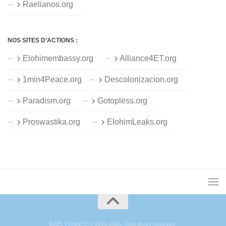
Raelianos.org
NOS SITES D’ACTIONS :
Elohimembassy.org
Alliance4ET.org
1min4Peace.org
Descolonizacion.org
Paradism.org
Gotopless.org
Proswastika.org
ElohimLeaks.org
RAËL FRANCE © 2014-2026. Tous droits réservés.