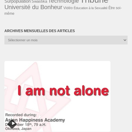
Technologie
Surpopulation
Swastika
Université du Bonheur
Vidéo
Éducation à la Sexualité
Être soi-
même
ARCHIVES MENSUELLES DES ARTICLES
Archives
mensuelles
des
articles