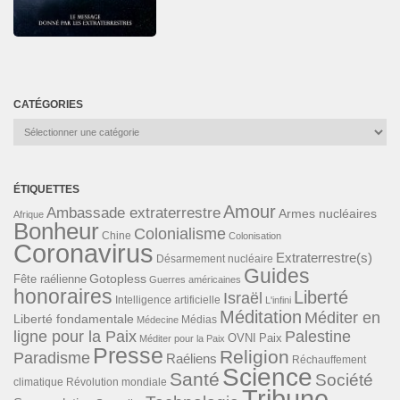
CATÉGORIES
Catégories
ÉTIQUETTES
Amour
Ambassade extraterrestre
Armes nucléaires
Afrique
Bonheur
Colonialisme
Chine
Colonisation
Coronavirus
Extraterrestre(s)
Désarmement nucléaire
Guides
Gotopless
Fête raélienne
Guerres américaines
honoraires
Liberté
Israël
Intelligence artificielle
L'infini
Méditation
Méditer en
Liberté fondamentale
Médias
Médecine
ligne pour la Paix
Palestine
Paix
OVNI
Méditer pour la Paix
Presse
Religion
Paradisme
Raéliens
Réchauffement
Science
Santé
Société
Révolution mondiale
climatique
Tribune