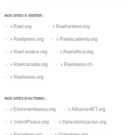
NOS SITES À VISITER :
Rael.org
Raelianews.org
Raelpress.org
Raelacademy.org
Rael-justice.org
Raelafrica.org
Raelcanada.org
Raelswiss.ch
Raelianos.org
NOS SITES D’ACTIONS :
Elohimembassy.org
Alliance4ET.org
1min4Peace.org
Descolonizacion.org
Paradism.org
Gotopless.org