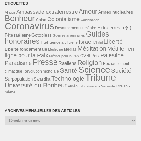
ÉTIQUETTES
Amour
Ambassade extraterrestre
Armes nucléaires
Afrique
Bonheur
Colonialisme
Chine
Colonisation
Coronavirus
Extraterrestre(s)
Désarmement nucléaire
Guides
Gotopless
Fête raélienne
Guerres américaines
honoraires
Liberté
Israël
Intelligence artificielle
L'infini
Méditation
Méditer en
Liberté fondamentale
Médias
Médecine
ligne pour la Paix
Palestine
Paix
OVNI
Méditer pour la Paix
Presse
Religion
Paradisme
Raéliens
Réchauffement
Science
Santé
Société
Révolution mondiale
climatique
Tribune
Technologie
Surpopulation
Swastika
Université du Bonheur
Vidéo
Éducation à la Sexualité
Être soi-
même
ARCHIVES MENSUELLES DES ARTICLES
Archives
mensuelles
des
articles