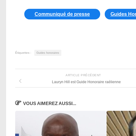
Communiqué de presse
Guides Hon
Étiquettes :
Guides honoraires
ARTICLE PRÉCÉDENT
Lauryn Hill est Guide Honoraire raélienne
VOUS AIMEREZ AUSSI...