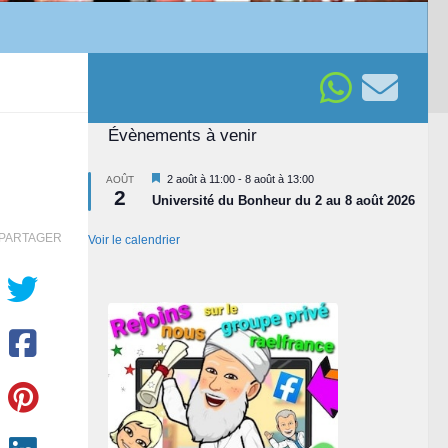
Évènements à venir
Mis
2 août à 11:00
-
8 août à 13:00
AOÛT
2
en
Université du Bonheur du 2 au 8 août 2026
avant
PARTAGER
Voir le calendrier