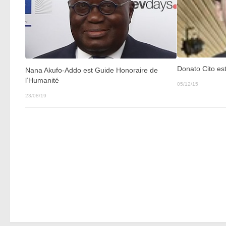
Donato Cito es
Nana Akufo-Addo est Guide Honoraire de
l’Humanité
05/12/15
23/08/19