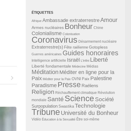
ÉTIQUETTES
Amour
Ambassade extraterrestre
Afrique
Bonheur
Armes nucléaires
Chine
Colonialisme
Colonisation
Coronavirus
Désarmement nucléaire
Extraterrestre(s)
Gotopless
Fête raélienne
Guides honoraires
Guerres américaines
Liberté
Israël
Intelligence artificielle
L'infini
Liberté fondamentale
Médias
Médecine
Méditation
Méditer en ligne pour la
Paix
Palestine
Paix
OVNI
Méditer pour la Paix
Presse
Paradisme
Raéliens
Religion
Révolution
Réchauffement climatique
Science
Santé
Société
mondiale
Technologie
Surpopulation
Swastika
Tribune
Université du Bonheur
Vidéo
Éducation à la Sexualité
Être soi-même