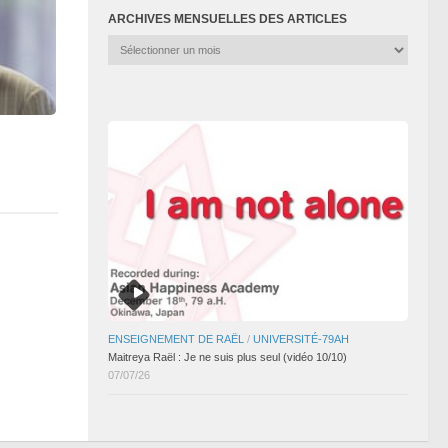
ARCHIVES MENSUELLES DES ARTICLES
Archives
mensuelles
des
articles
ENSEIGNEMENT DE RAËL
/
UNIVERSITÉ-79AH
Maitreya Raël : Je ne suis plus seul (vidéo 10/10)
07/07/26