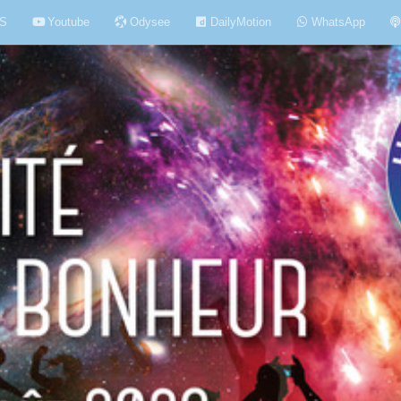
S
Youtube
Odysee
DailyMotion
WhatsApp