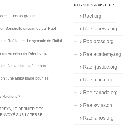
NOS SITES À VISITER :
Rael.org
ks
E-books gratuits
Raelianews.org
ion Sensuelle enseignée par Raël
ent Raélien
Le symbole de l’infini
Raelpress.org
s universelles de l’être humain
Raelacademy.org
s
Nos actions raéliennes
Rael-justice.org
ion : une ambassade pour les
Raelafrica.org
s
Raelcanada.org
es Raéliens ?
Raelswiss.ch
TREYA, LE DERNIER DES
ENVOYÉ SUR LA TERRE
Raelianos.org