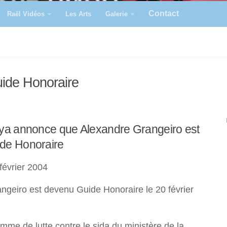
Contact
Raël Vidéos
Les Arts
Galerie
ide Honoraire
eya annonce que Alexandre Grangeiro est
de Honoraire
évrier 2004
ngeiro est devenu Guide Honoraire le 20 février
mme de lutte contre le sida du ministère de la