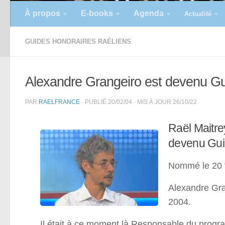
À propos
E-books
Agenda
Actualité
GUIDES HONORAIRES RAÉLIENS
Alexandre Grangeiro est devenu Gu
PAR
RAELFRANCE
· PUBLIÉ
20/02/04
· MIS À JOUR
26/10/22
Raël Maitr
devenu Gui
Nommé le 20 f
Alexandre Gra
2004.
Il était à ce moment là Responsable du progra