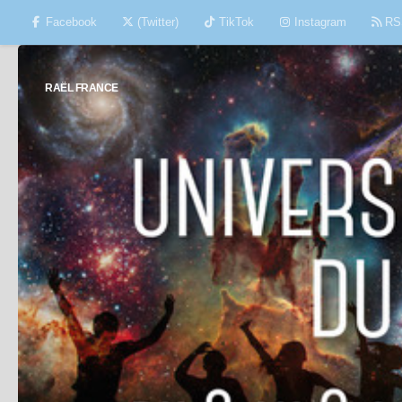
Facebook
(Twitter)
TikTok
Instagram
RS
Skip to content
RAËL FRANCE