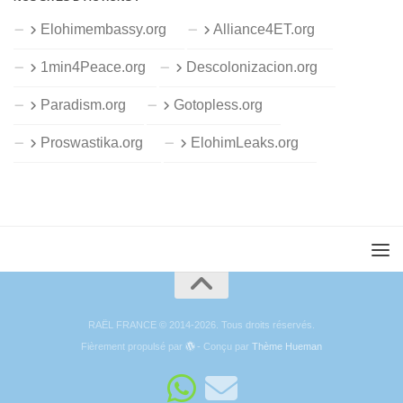
Elohimembassy.org
Alliance4ET.org
1min4Peace.org
Descolonizacion.org
Paradism.org
Gotopless.org
Proswastika.org
ElohimLeaks.org
RAËL FRANCE © 2014-2026. Tous droits réservés.
Fièrement propulsé par
- Conçu par
Thème Hueman