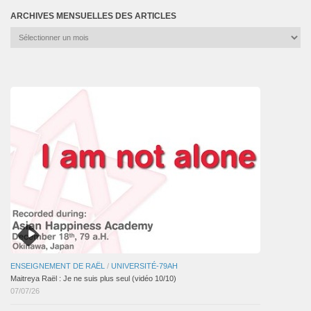
ARCHIVES MENSUELLES DES ARTICLES
Archives
mensuelles
des
articles
ENSEIGNEMENT DE RAËL
/
UNIVERSITÉ-79AH
Maitreya Raël : Je ne suis plus seul (vidéo 10/10)
07/07/26