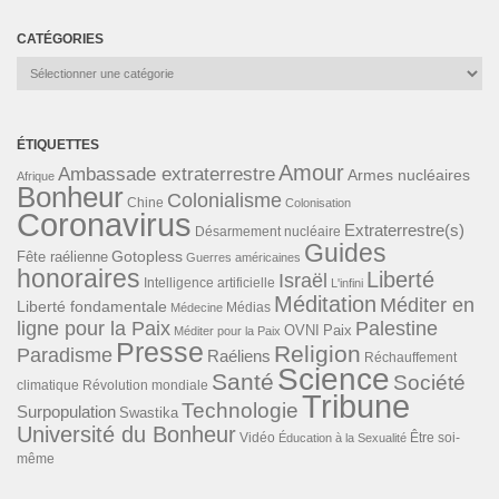
CATÉGORIES
Catégories
ÉTIQUETTES
Amour
Ambassade extraterrestre
Armes nucléaires
Afrique
Bonheur
Colonialisme
Chine
Colonisation
Coronavirus
Extraterrestre(s)
Désarmement nucléaire
Guides
Gotopless
Fête raélienne
Guerres américaines
honoraires
Liberté
Israël
Intelligence artificielle
L'infini
Méditation
Méditer en
Liberté fondamentale
Médias
Médecine
ligne pour la Paix
Palestine
Paix
OVNI
Méditer pour la Paix
Presse
Religion
Paradisme
Raéliens
Réchauffement
Science
Santé
Société
Révolution mondiale
climatique
Tribune
Technologie
Surpopulation
Swastika
Université du Bonheur
Vidéo
Éducation à la Sexualité
Être soi-
même