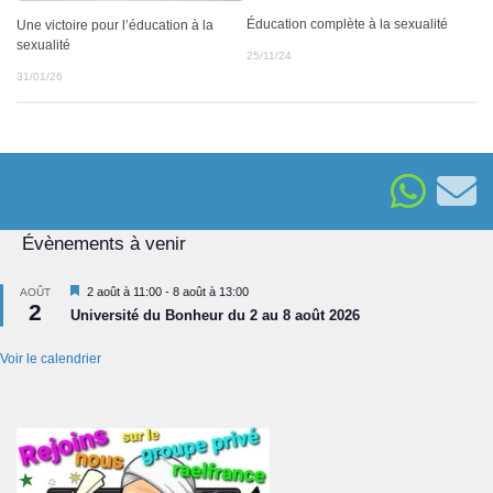
Éducation complète à la sexualité
Une victoire pour l’éducation à la
sexualité
25/11/24
31/01/26
Évènements à venir
Mis
2 août à 11:00
-
8 août à 13:00
AOÛT
2
en
Université du Bonheur du 2 au 8 août 2026
avant
Voir le calendrier