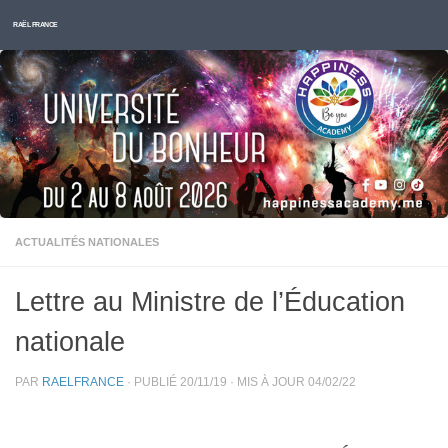
Skip to content
RAËL FRANCE
ACTUALITÉS NATIONALES
Lettre au Ministre de l’Éducation
nationale
PAR
RAELFRANCE
· PUBLIÉ
20/11/19
· MIS À JOUR
04/02/22