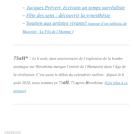
–
Jacques Prévert, écrivain un temps surréaliste
–
Fête des sens : découvrir la synesthésie
–
Soutien aux artistes vivants!
(autour d’un tableau de
Magritte,
‘Le Fils de l’Homme’
)
75aH*
:
Le 6 août, date anniversaire de l’explosion de la bombe
atomique sur Hiroshima marque l’entrée de l’Humanité dans l’âge de
la révélation. C’est aussi le début du calendrier raélien : depuis le 6
aH
août 2020, nous sommes en 75
, 75
a
près
H
iroshima.
(Lire plus à ce
propos)
PARTAGER