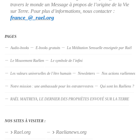
travers le monde un Message à propos de l’origine de la Vie
sur Terre. Pour plus d’informations, nous contacter :
france_@_rael.org
PAGES
Audio-books
E-books gratuits
La Méditation Sensuelle enseignée par Raël
Le Mouvement Raélien
Le symbole de l’infini
Les valeurs universelles de l’être humain
Newsletters
Nos actions raéliennes
Notre mission : une ambassade pour les extraterrestres
Qui sont les Raéliens ?
RAËL MAITREYA, LE DERNIER DES PROPHÈTES ENVOYÉ SUR LA TERRE
NOS SITES À VISITER :
Rael.org
Raelianews.org