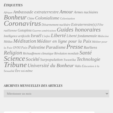
ÉTIQUETTES
Amour
Ambassade extraterrestre
Armes nucléaires
Afrique
Bonheur
Colonialisme
Chine
Colonisation
Coronavirus
Extraterrestre(s)
Désarmement nucléaire
Fête
Guides honoraires
Gotopless
raélienne
Guerres américaines
Liberté
Israël
Liberté fondamentale
Intelligence artificielle
L'infini
Médecine
Méditation
Méditer en ligne pour la Paix
Médias
Méditer pour
Presse
Palestine
Paradisme
Raéliens
Paix
OVNI
la Paix
Religion
Santé
Révolution mondiale
Réchauffement climatique
Science
Technologie
Société
Surpopulation
Swastika
Tribune
Université du Bonheur
Vidéo
Éducation à la
Être soi-même
Sexualité
ARCHIVES MENSUELLES DES ARTICLES
Archives
mensuelles
des
articles