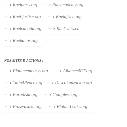
Raelpress.org
Raelacademy.org
Rael-justice.org
Raelafrica.org
Raelcanada.org
Raelswiss.ch
Raelianos.org
NOS SITES D’ACTIONS :
Elohimembassy.org
Alliance4ET.org
1min4Peace.org
Descolonizacion.org
Paradism.org
Gotopless.org
Proswastika.org
ElohimLeaks.org