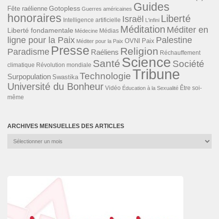
Guides
Gotopless
Fête raélienne
Guerres américaines
honoraires
Liberté
Israël
Intelligence artificielle
L'infini
Méditation
Méditer en
Liberté fondamentale
Médias
Médecine
ligne pour la Paix
Palestine
Paix
OVNI
Méditer pour la Paix
Presse
Religion
Paradisme
Raéliens
Réchauffement
Science
Santé
Société
Révolution mondiale
climatique
Tribune
Technologie
Surpopulation
Swastika
Université du Bonheur
Vidéo
Éducation à la Sexualité
Être soi-
même
ARCHIVES MENSUELLES DES ARTICLES
Archives
mensuelles
des
articles