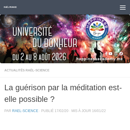
Skip to content
RAËL FRANCE
ACTUALITÉS RAËL-SCIENCE
La guérison par la méditation est-
elle possible ?
PAR
RAEL-SCIENCE
· PUBLIÉ
17/02/20
· MIS À JOUR
16/01/22