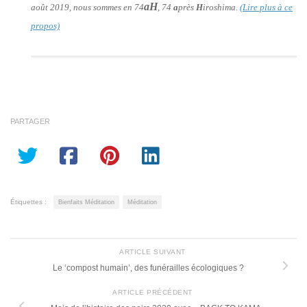
aH
août 2019, nous sommes en 74
, 74
a
près
H
iroshima.
(Lire plus à ce
propos)
PARTAGER
Étiquettes :
Bienfaits Méditation
Méditation
ARTICLE SUIVANT
Le ‘compost humain’, des funérailles écologiques ?
ARTICLE PRÉCÉDENT