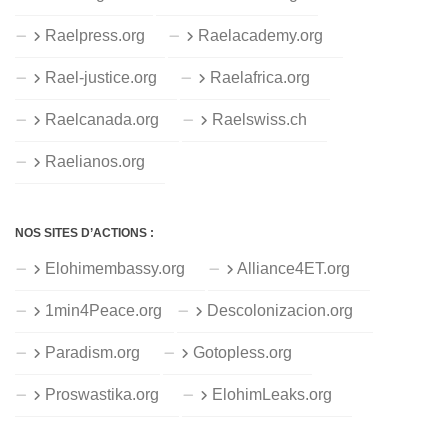
Raelpress.org
Raelacademy.org
Rael-justice.org
Raelafrica.org
Raelcanada.org
Raelswiss.ch
Raelianos.org
NOS SITES D’ACTIONS :
Elohimembassy.org
Alliance4ET.org
1min4Peace.org
Descolonizacion.org
Paradism.org
Gotopless.org
Proswastika.org
ElohimLeaks.org