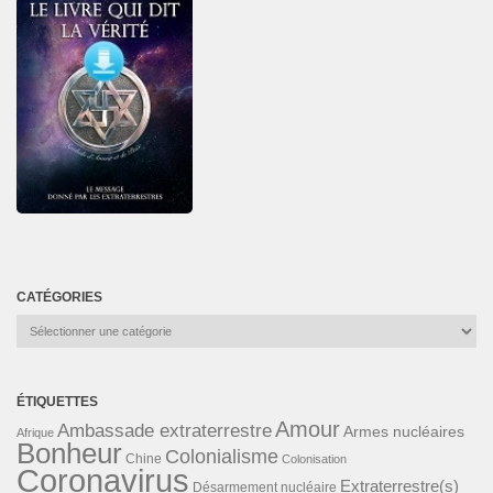
CATÉGORIES
Catégories
ÉTIQUETTES
Amour
Ambassade extraterrestre
Armes nucléaires
Afrique
Bonheur
Colonialisme
Chine
Colonisation
Coronavirus
Extraterrestre(s)
Désarmement nucléaire