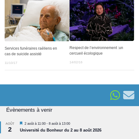
Respect de l’environnement :un
Services funéraires raéliens en
cercueil écologique
cas de suicide assisté
14/02/16
11/10/17
Évènements à venir
Mis
2 août à 11:00
-
8 août à 13:00
AOÛT
2
en
Université du Bonheur du 2 au 8 août 2026
avant