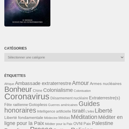
CATÉGORIES
Catégories
ÉTIQUETTES
Amour
Ambassade extraterrestre
Armes nucléaires
Afrique
Bonheur
Colonialisme
Chine
Colonisation
Coronavirus
Extraterrestre(s)
Désarmement nucléaire
Guides
Gotopless
Fête raélienne
Guerres américaines
honoraires
Liberté
Israël
Intelligence artificielle
L'infini
Méditation
Méditer en
Liberté fondamentale
Médias
Médecine
ligne pour la Paix
Palestine
Paix
OVNI
Méditer pour la Paix