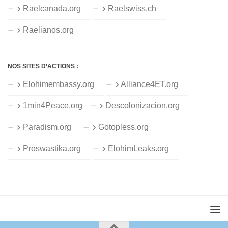
Raelcanada.org
Raelswiss.ch
Raelianos.org
NOS SITES D’ACTIONS :
Elohimembassy.org
Alliance4ET.org
1min4Peace.org
Descolonizacion.org
Paradism.org
Gotopless.org
Proswastika.org
ElohimLeaks.org