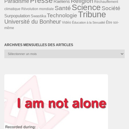
Presse
Religion
Paradisme
Raéliens
Réchauffement
Science
Santé
Société
Révolution mondiale
climatique
Tribune
Technologie
Surpopulation
Swastika
Université du Bonheur
Vidéo
Éducation à la Sexualité
Être soi-
même
ARCHIVES MENSUELLES DES ARTICLES
Archives
mensuelles
des
articles