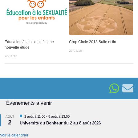
Éducation à la sexualité : une
Crop Circle 2018 Suite et fin
nouvelle étude
29/08/18
20/11/18
Évènements à venir
Mis
2 août à 11:00
-
8 août à 13:00
AOÛT
2
en
Université du Bonheur du 2 au 8 août 2026
avant
Voir le calendrier