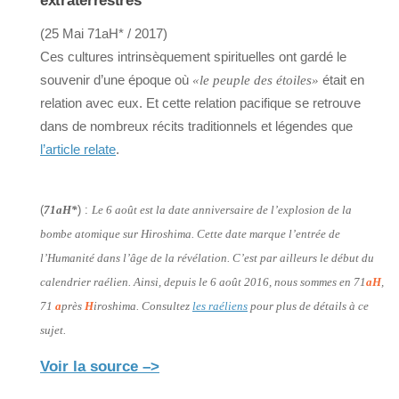
extraterrestres
(25 Mai 71aH* / 2017)
Ces cultures intrinsèquement spirituelles ont gardé le
souvenir d’une époque où
était en
«le peuple des étoiles»
relation avec eux. Et cette relation pacifique se retrouve
dans de nombreux récits traditionnels et légendes que
l’article relate
.
(
71aH*
) :
Le 6 août est la date anniversaire de l’explosion de la
bombe atomique sur Hiroshima. Cette date marque l’entrée de
l’Humanité dans l’âge de la révélation. C’est par ailleurs le début du
calendrier raélien. Ainsi, depuis le 6 août 2016, nous sommes en 71
aH
,
71
a
près
H
iroshima. Consultez
les raéliens
pour plus de détails à ce
sujet.
Voir la source –>