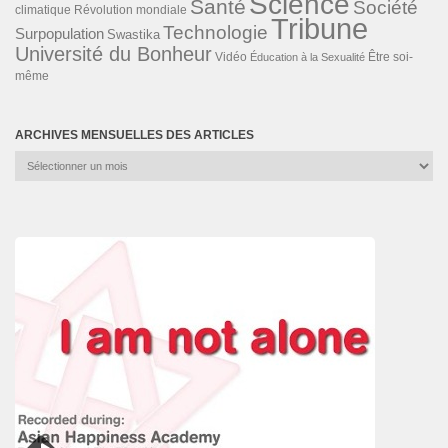
Science
Santé
Société
Révolution mondiale
climatique
Tribune
Technologie
Surpopulation
Swastika
Université du Bonheur
Vidéo
Éducation à la Sexualité
Être soi-
même
ARCHIVES MENSUELLES DES ARTICLES
Archives
mensuelles
des
articles