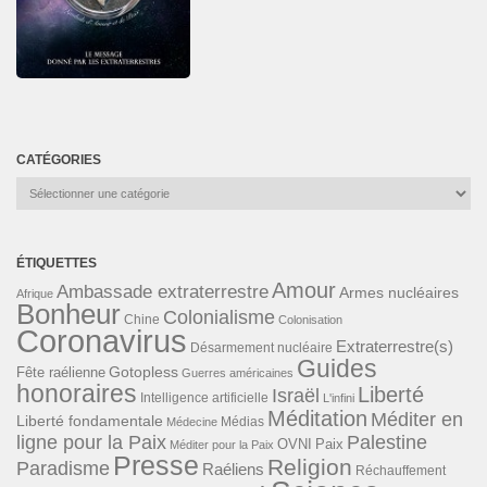
CATÉGORIES
Catégories
ÉTIQUETTES
Amour
Ambassade extraterrestre
Armes nucléaires
Afrique
Bonheur
Colonialisme
Chine
Colonisation
Coronavirus
Extraterrestre(s)
Désarmement nucléaire
Guides
Gotopless
Fête raélienne
Guerres américaines
honoraires
Liberté
Israël
Intelligence artificielle
L'infini
Méditation
Méditer en
Liberté fondamentale
Médias
Médecine
ligne pour la Paix
Palestine
Paix
OVNI
Méditer pour la Paix
Presse
Religion
Paradisme
Raéliens
Réchauffement