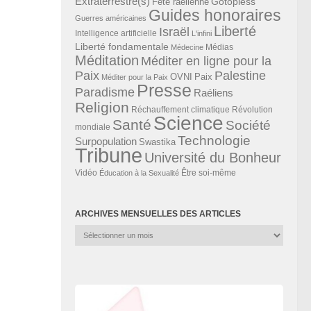
Extraterrestre(s)
Gotopless
Fête raélienne
Guides honoraires
Guerres américaines
Liberté
Israël
Intelligence artificielle
L'infini
Liberté fondamentale
Médias
Médecine
Méditation
Méditer en ligne pour la
Paix
Palestine
Paix
OVNI
Méditer pour la Paix
Presse
Paradisme
Raéliens
Religion
Révolution
Réchauffement climatique
Science
Santé
Société
mondiale
Technologie
Surpopulation
Swastika
Tribune
Université du Bonheur
Vidéo
Éducation à la Sexualité
Être soi-même
ARCHIVES MENSUELLES DES ARTICLES
Archives
mensuelles
des
articles