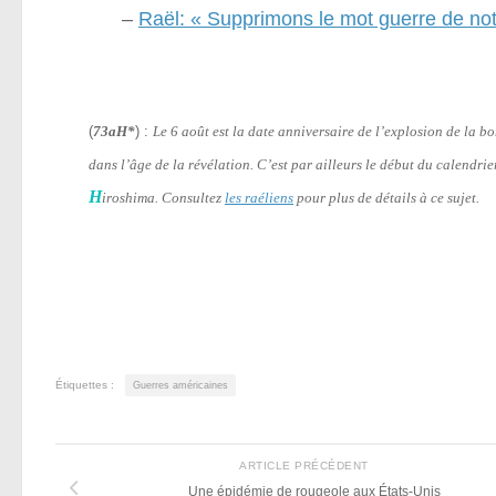
–
Raël: « Supprimons le mot guerre de not
(
73aH*
) :
Le 6 août est la date anniversaire de l’explosion de la 
dans l’âge de la révélation. C’est par ailleurs le début du calendri
H
iroshima. Consultez
les raéliens
pour plus de détails à ce sujet.
Étiquettes :
Guerres américaines
ARTICLE PRÉCÉDENT
Une épidémie de rougeole aux États-Unis