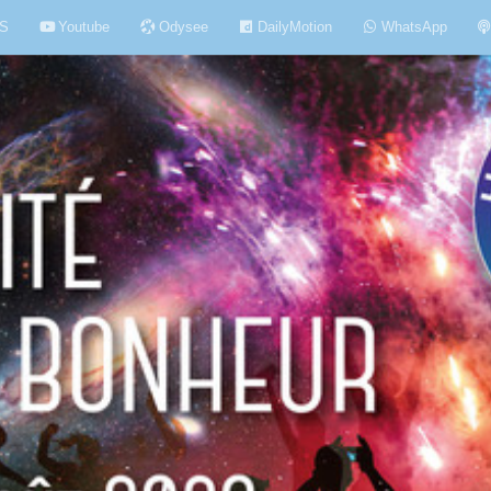
S
Youtube
Odysee
DailyMotion
WhatsApp