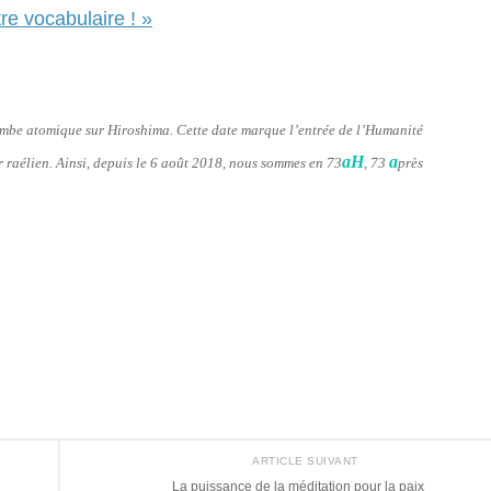
re vocabulaire ! »
bombe atomique sur Hiroshima. Cette date marque l’entrée de l’Humanité
aH
a
er raélien. Ainsi, depuis le 6 août 2018, nous sommes en 73
, 73
près
ARTICLE SUIVANT
La puissance de la méditation pour la paix