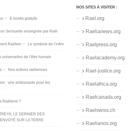
NOS SITES À VISITER :
Rael.org
ks
E-books gratuits
Raelianews.org
ion Sensuelle enseignée par Raël
ent Raélien
Le symbole de l’infini
Raelpress.org
s universelles de l’être humain
Raelacademy.org
s
Nos actions raéliennes
Rael-justice.org
ion : une ambassade pour les
Raelafrica.org
s
Raelcanada.org
es Raéliens ?
Raelswiss.ch
TREYA, LE DERNIER DES
ENVOYÉ SUR LA TERRE
Raelianos.org