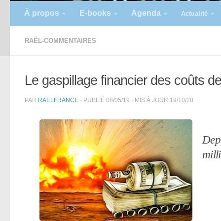
À propos
E-books
Agenda
Actualité
RAËL-COMMENTAIRES
Le gaspillage financier des coûts de
PAR
RAELFRANCE
· PUBLIÉ
08/05/19
· MIS À JOUR
19/10/20
Depu
mill