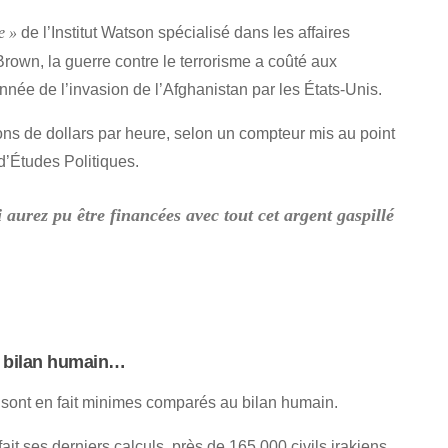
de l’Institut Watson spécialisé dans les affaires
e »
Brown, la guerre contre le terrorisme a coûté aux
née de l’invasion de l’Afghanistan par les États-Unis.
ons de dollars par heure, selon un compteur mis au point
t d’Études Politiques.
 aurez pu être financées avec tout cet argent gaspillé
 bilan humain…
s sont en fait minimes comparés au bilan humain.
fait ses derniers calculs, près de 165 000 civils irakiens