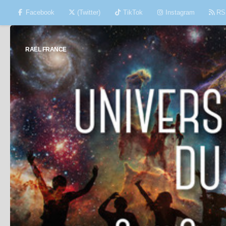
Facebook
(Twitter)
TikTok
Instagram
RS
Skip to content
RAËL FRANCE