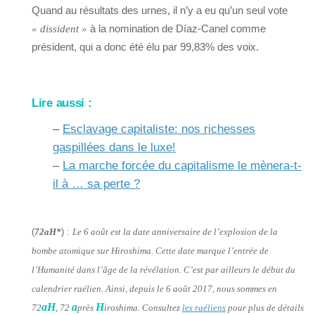
Quand au résultats des urnes, il n’y a eu qu’un seul vote
à la nomination de Díaz-Canel comme
« dissident »
président, qui a donc été élu par 99,83% des voix.
Lire aussi :
–
Esclavage capitaliste: nos richesses
gaspillées dans le luxe!
–
La marche forcée du capitalisme le mènera-t-
il à … sa perte ?
(
72aH*
) :
Le 6 août est la date anniversaire de l’explosion de la
bombe atomique sur Hiroshima. Cette date marque l’entrée de
l’Humanité dans l’âge de la révélation. C’est par ailleurs le début du
calendrier raélien. Ainsi, depuis le 6 août 2017, nous sommes en
aH
a
H
72
, 72
près
iroshima. Consultez
les raéliens
pour plus de détails