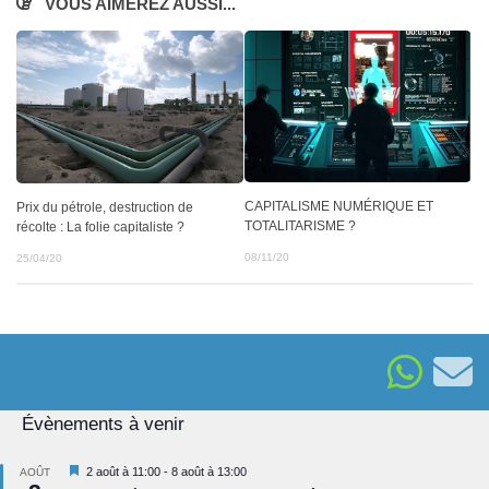
VOUS AIMEREZ AUSSI...
CAPITALISME NUMÉRIQUE ET
Prix du pétrole, destruction de
TOTALITARISME ?
récolte : La folie capitaliste ?
08/11/20
25/04/20
Évènements à venir
Mis
2 août à 11:00
-
8 août à 13:00
AOÛT
en