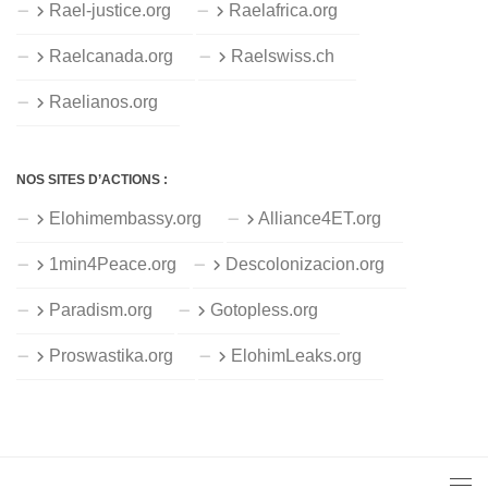
Rael-justice.org
Raelafrica.org
Raelcanada.org
Raelswiss.ch
Raelianos.org
NOS SITES D’ACTIONS :
Elohimembassy.org
Alliance4ET.org
1min4Peace.org
Descolonizacion.org
Paradism.org
Gotopless.org
Proswastika.org
ElohimLeaks.org