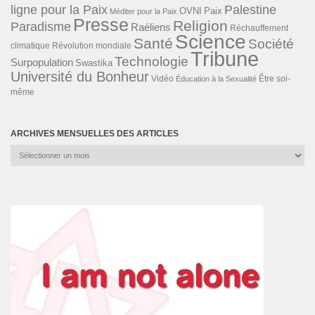
ligne pour la Paix
Palestine
Paix
OVNI
Méditer pour la Paix
Presse
Religion
Paradisme
Raéliens
Réchauffement
Science
Santé
Société
Révolution mondiale
climatique
Tribune
Technologie
Surpopulation
Swastika
Université du Bonheur
Vidéo
Éducation à la Sexualité
Être soi-
même
ARCHIVES MENSUELLES DES ARTICLES
Archives
mensuelles
des
articles