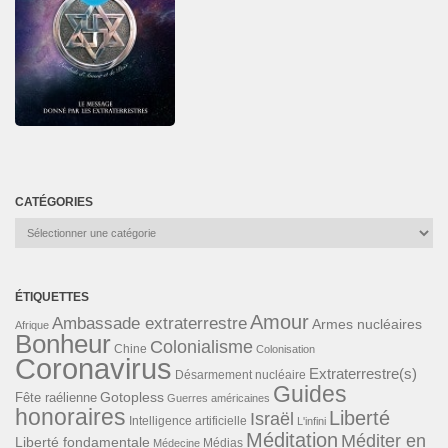
CATÉGORIES
Catégories
ÉTIQUETTES
Amour
Ambassade extraterrestre
Armes nucléaires
Afrique
Bonheur
Colonialisme
Chine
Colonisation
Coronavirus
Extraterrestre(s)
Désarmement nucléaire
Guides
Gotopless
Fête raélienne
Guerres américaines
honoraires
Liberté
Israël
Intelligence artificielle
L'infini
Méditation
Méditer en
Liberté fondamentale
Médias
Médecine