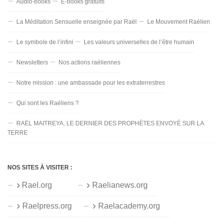
Audio-books
E-books gratuits
La Méditation Sensuelle enseignée par Raël
Le Mouvement Raélien
Le symbole de l’infini
Les valeurs universelles de l’être humain
Newsletters
Nos actions raéliennes
Notre mission : une ambassade pour les extraterrestres
Qui sont les Raéliens ?
RAËL MAITREYA, LE DERNIER DES PROPHÈTES ENVOYÉ SUR LA
TERRE
NOS SITES À VISITER :
Rael.org
Raelianews.org
Raelpress.org
Raelacademy.org