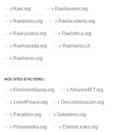
Rael.org
Raelianews.org
Raelpress.org
Raelacademy.org
Rael-justice.org
Raelafrica.org
Raelcanada.org
Raelswiss.ch
Raelianos.org
NOS SITES D’ACTIONS :
Elohimembassy.org
Alliance4ET.org
1min4Peace.org
Descolonizacion.org
Paradism.org
Gotopless.org
Proswastika.org
ElohimLeaks.org