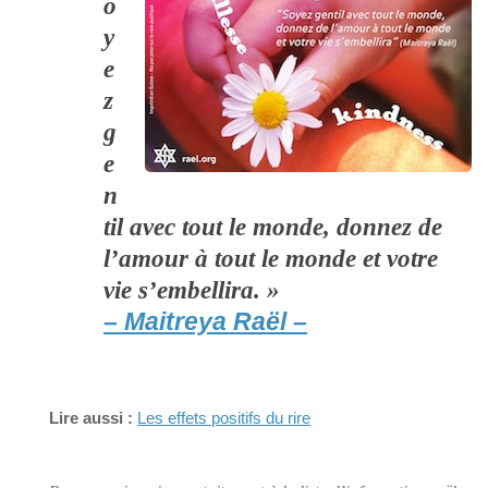
o
y
e
z
g
e
n
til avec tout le monde, donnez de
l’amour à tout le monde et votre
vie s’embellira. »
– Maitreya Raël –
Lire aussi :
Les effets positifs du rire