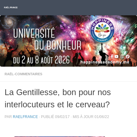
Skip to content
RAËL FRANCE
RAËL-COMMENTAIRES
La Gentillesse, bon pour nos
interlocuteurs et le cerveau?
PAR
RAELFRANCE
· PUBLIÉ
09/02/17
· MIS À JOUR
01/06/22