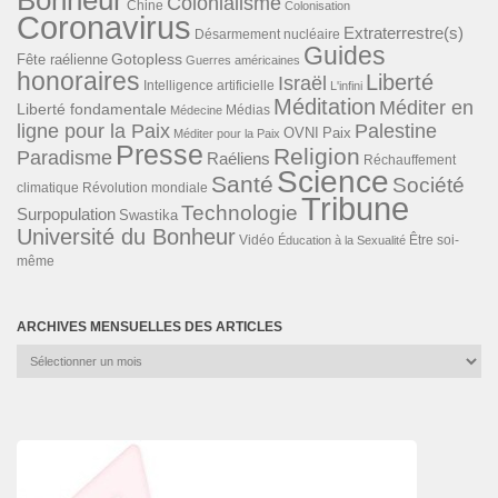
Bonheur
Colonialisme
Chine
Colonisation
Coronavirus
Extraterrestre(s)
Désarmement nucléaire
Guides
Gotopless
Fête raélienne
Guerres américaines
honoraires
Liberté
Israël
Intelligence artificielle
L'infini
Méditation
Méditer en
Liberté fondamentale
Médias
Médecine
ligne pour la Paix
Palestine
Paix
OVNI
Méditer pour la Paix
Presse
Religion
Paradisme
Raéliens
Réchauffement
Science
Santé
Société
Révolution mondiale
climatique
Tribune
Technologie
Surpopulation
Swastika
Université du Bonheur
Vidéo
Éducation à la Sexualité
Être soi-
même
ARCHIVES MENSUELLES DES ARTICLES
Archives
mensuelles
des
articles