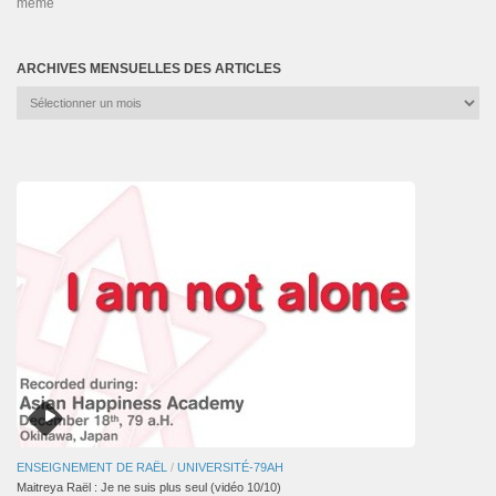
même
ARCHIVES MENSUELLES DES ARTICLES
Archives
mensuelles
des
articles
ENSEIGNEMENT DE RAËL
/
UNIVERSITÉ-79AH
Maitreya Raël : Je ne suis plus seul (vidéo 10/10)