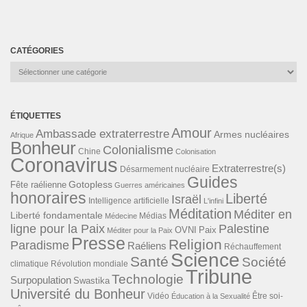
CATÉGORIES
Catégories
ÉTIQUETTES
Amour
Ambassade extraterrestre
Armes nucléaires
Afrique
Bonheur
Colonialisme
Chine
Colonisation
Coronavirus
Extraterrestre(s)
Désarmement nucléaire
Guides
Gotopless
Fête raélienne
Guerres américaines
honoraires
Liberté
Israël
Intelligence artificielle
L'infini
Méditation
Méditer en
Liberté fondamentale
Médias
Médecine
ligne pour la Paix
Palestine
Paix
OVNI
Méditer pour la Paix
Presse
Religion
Paradisme
Raéliens
Réchauffement
Science
Santé
Société
Révolution mondiale
climatique
Tribune
Technologie
Surpopulation
Swastika
Université du Bonheur
Vidéo
Éducation à la Sexualité
Être soi-