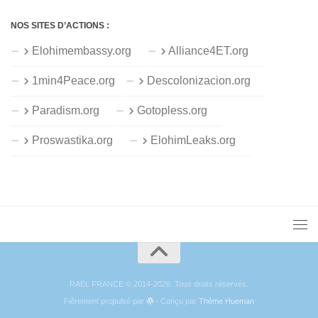
NOS SITES D’ACTIONS :
Elohimembassy.org
Alliance4ET.org
1min4Peace.org
Descolonizacion.org
Paradism.org
Gotopless.org
Proswastika.org
ElohimLeaks.org
RAËL FRANCE © 2014-2026. Tous droits réservés.
Fièrement propulsé par
- Conçu par
Thème Hueman