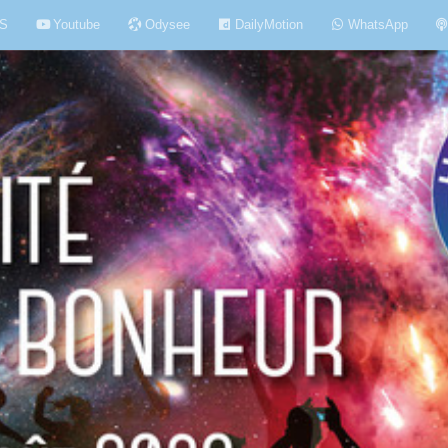
S
Youtube
Odysee
DailyMotion
WhatsApp