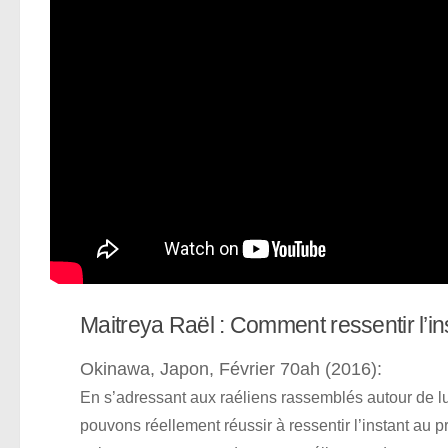
Maitreya Raël : Comment ressentir l’ins
Okinawa, Japon, Février 70ah (2016):
En s’adressant aux raéliens rassemblés autour de lu
pouvons réellement réussir à ressentir l’instant a