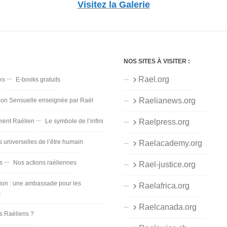
Visitez la Galerie
NOS SITES À VISITER :
Rael.org
ks
E-books gratuits
Raelianews.org
ion Sensuelle enseignée par Raël
ent Raélien
Le symbole de l’infini
Raelpress.org
s universelles de l’être humain
Raelacademy.org
s
Nos actions raéliennes
Rael-justice.org
ion : une ambassade pour les
Raelafrica.org
s
Raelcanada.org
es Raéliens ?