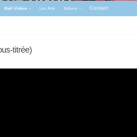
Contact
Raël Vidéos
Les Arts
Galerie
us-titrée)