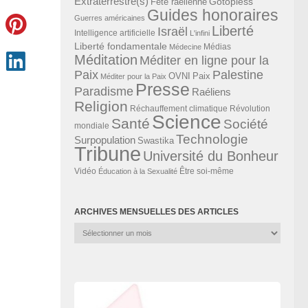
Extraterrestre(s)
Gotopless
Fête raélienne
Guides honoraires
Guerres américaines
Liberté
Israël
Intelligence artificielle
L'infini
Liberté fondamentale
Médias
Médecine
Méditation
Méditer en ligne pour la
Paix
Palestine
Paix
OVNI
Méditer pour la Paix
Presse
Paradisme
Raéliens
Religion
Révolution
Réchauffement climatique
Science
Santé
Société
mondiale
Technologie
Surpopulation
Swastika
Tribune
Université du Bonheur
Vidéo
Éducation à la Sexualité
Être soi-même
ARCHIVES MENSUELLES DES ARTICLES
Archives
mensuelles
des
articles