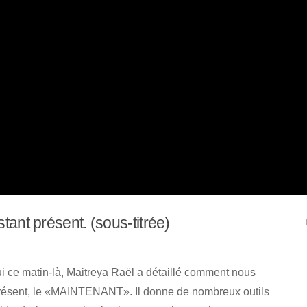
tant présent. (sous-titrée)
i ce matin-là, Maitreya Raël a détaillé comment nous
u présent, le «MAINTENANT». Il donne de nombreux outils