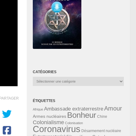
CATÉGORIES
Catégories
PARTAGER
ÉTIQUETTES
Amour
Ambassade extraterrestre
Afrique
Bonheur
Armes nucléaires
Chine
Colonialisme
Colonisation
Coronavirus
Désarmement nucléaire