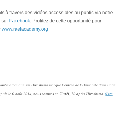
 à travers des vidéos accessibles au public via notre
i sur
Facebook
. Profitez de cette opportunité pour
r
www.raelacademy.org
a bombe atomique sur Hiroshima marque l’entrée de l’Humanité dans l’âge
aH
 depuis le 6 août 2014, nous sommes en 70
, 70
a
près
H
iroshima.
(Lire