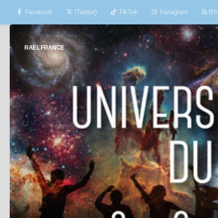
Facebook
(Twitter)
TikTok
Instagram
RS
Skip to content
RAËL FRANCE