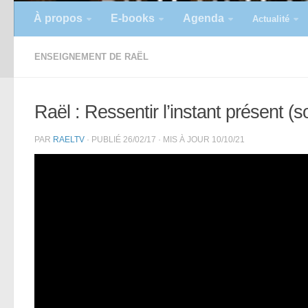
À propos
E-books
Agenda
Actualité
ENSEIGNEMENT DE RAËL
Raël : Ressentir l’instant présent (so
PAR
RAELTV
· PUBLIÉ
26/02/17
· MIS À JOUR
10/10/21