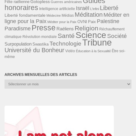
Guides
Gotopless
Fête raélienne
Guerres américaines
honoraires
Liberté
Israël
Intelligence artificielle
L'infini
Méditation
Méditer en
Liberté fondamentale
Médias
Médecine
ligne pour la Paix
Palestine
Paix
OVNI
Méditer pour la Paix
Presse
Religion
Paradisme
Raéliens
Réchauffement
Science
Santé
Société
Révolution mondiale
climatique
Tribune
Technologie
Surpopulation
Swastika
Université du Bonheur
Vidéo
Éducation à la Sexualité
Être soi-
même
ARCHIVES MENSUELLES DES ARTICLES
Archives
mensuelles
des
articles