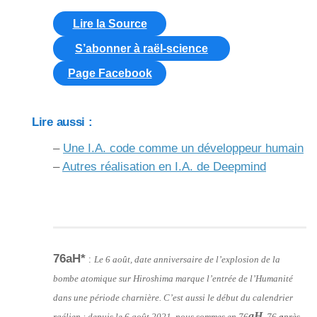
Lire la Source
S’abonner à raël-science
Page Facebook
Lire aussi :
–
Une I.A. code comme un développeur humain
–
Autres réalisation en I.A. de Deepmind
76aH*
:
Le 6 août, date anniversaire de l’explosion de la
bombe atomique sur Hiroshima marque l’entrée de l’Humanité
dans une période charnière. C’est aussi le début du calendrier
aH
raélien : depuis le 6 août 2021, nous sommes en 76
, 76
a
près