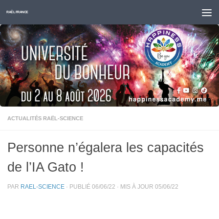
Skip to content
RAËL FRANCE
ACTUALITÉS RAËL-SCIENCE
Personne n’égalera les capacités
de l’IA Gato !
PAR
RAEL-SCIENCE
· PUBLIÉ
06/06/22
· MIS À JOUR
05/06/22