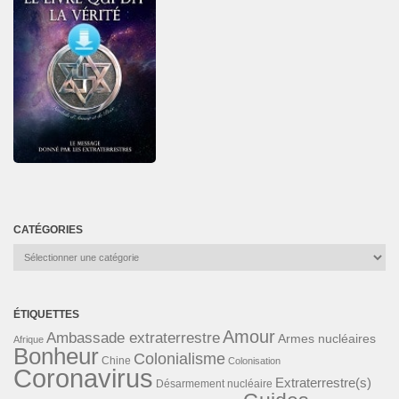
CATÉGORIES
Catégories
ÉTIQUETTES
Amour
Ambassade extraterrestre
Armes nucléaires
Afrique
Bonheur
Colonialisme
Chine
Colonisation
Coronavirus
Extraterrestre(s)
Désarmement nucléaire