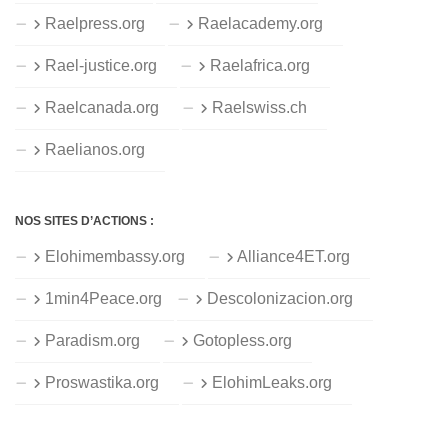
Raelpress.org
Raelacademy.org
Rael-justice.org
Raelafrica.org
Raelcanada.org
Raelswiss.ch
Raelianos.org
NOS SITES D’ACTIONS :
Elohimembassy.org
Alliance4ET.org
1min4Peace.org
Descolonizacion.org
Paradism.org
Gotopless.org
Proswastika.org
ElohimLeaks.org