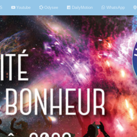
S
Youtube
Odysee
DailyMotion
WhatsApp