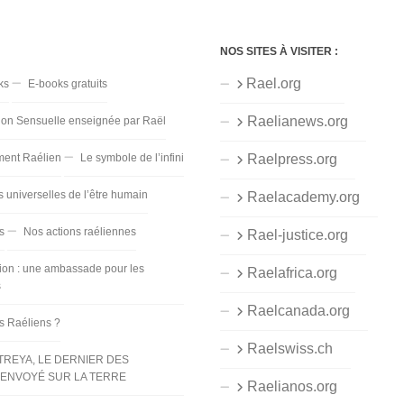
NOS SITES À VISITER :
Rael.org
ks
E-books gratuits
Raelianews.org
ion Sensuelle enseignée par Raël
ent Raélien
Le symbole de l’infini
Raelpress.org
s universelles de l’être humain
Raelacademy.org
s
Nos actions raéliennes
Rael-justice.org
ion : une ambassade pour les
Raelafrica.org
s
Raelcanada.org
es Raéliens ?
Raelswiss.ch
TREYA, LE DERNIER DES
ENVOYÉ SUR LA TERRE
Raelianos.org