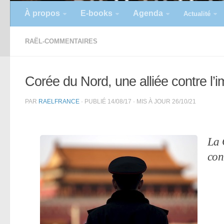
À propos
E-books
Agenda
Actualité
RAËL-COMMENTAIRES
Corée du Nord, une alliée contre l’
PAR
RAELFRANCE
· PUBLIÉ
14/08/17
· MIS À JOUR
26/10/21
La 
con