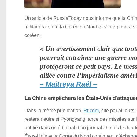
Un article de RussiaToday nous informe que la Chin
militaires contre la Corée du Nord et s’interposera 
coréen.
« Un avertissement clair que tou
pourrait entraîner une guerre mo
protégeront ce petit pays. Le mes
alliée contre l’impérialisme amér
– Maitreya Raël –
La Chine empêchera les États-Unis d’attaque
Dans la même publication,
Rt.com
, cite par ailleur
restera neutre si Pyongyang lance des missiles sur 
publié dans un éditorial d’un journal chinois le Jeu
États-Unis et la Corée du Nord continuent d’échang