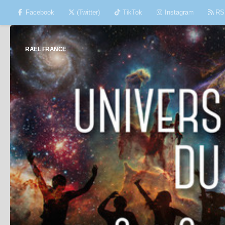
Facebook
(Twitter)
TikTok
Instagram
RS
Skip to content
RAËL FRANCE