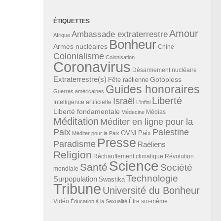
ÉTIQUETTES
Amour
Ambassade extraterrestre
Afrique
Bonheur
Armes nucléaires
Chine
Colonialisme
Colonisation
Coronavirus
Désarmement nucléaire
Extraterrestre(s)
Gotopless
Fête raélienne
Guides honoraires
Guerres américaines
Liberté
Israël
Intelligence artificielle
L'infini
Liberté fondamentale
Médias
Médecine
Méditation
Méditer en ligne pour la
Paix
Palestine
Paix
OVNI
Méditer pour la Paix
Presse
Paradisme
Raéliens
Religion
Révolution
Réchauffement climatique
Science
Santé
Société
mondiale
Technologie
Surpopulation
Swastika
Tribune
Université du Bonheur
Vidéo
Éducation à la Sexualité
Être soi-même