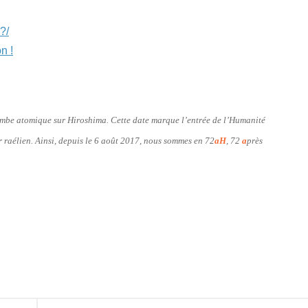
?/
n !
bombe atomique sur Hiroshima. Cette date marque l’entrée de l’Humanité
er raélien. Ainsi, depuis le 6 août 2017, nous sommes en 72
aH
, 72
a
près