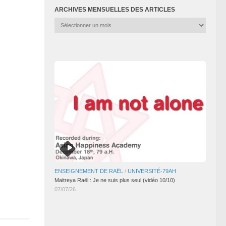
ARCHIVES MENSUELLES DES ARTICLES
Archives
mensuelles
des
articles
ENSEIGNEMENT DE RAËL
/
UNIVERSITÉ-79AH
Maitreya Raël : Je ne suis plus seul (vidéo 10/10)
07/07/26