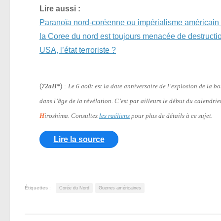
Lire aussi :
Paranoïa nord-coréenne ou impérialisme américain 
la Coree du nord est toujours menacée de destructio
USA, l’état terroriste ?
(
72aH*
) :
Le 6 août est la date anniversaire de l’explosion de la 
dans l’âge de la révélation. C’est par ailleurs le début du calendri
H
iroshima. Consultez
les raéliens
pour plus de détails à ce sujet.
Lire la source
Étiquettes :
Corée du Nord
Guerres américaines