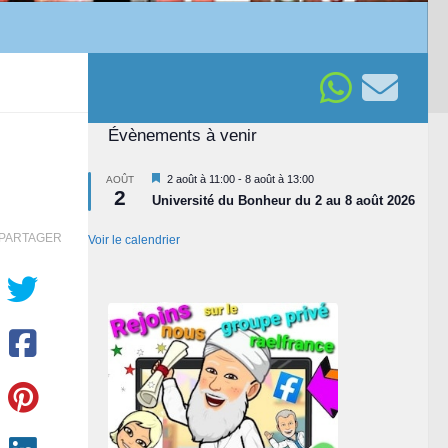
Évènements à venir
Mis
2 août à 11:00
-
8 août à 13:00
AOÛT
2
en
Université du Bonheur du 2 au 8 août 2026
avant
PARTAGER
Voir le calendrier