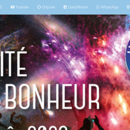
S
Youtube
Odysee
DailyMotion
WhatsApp