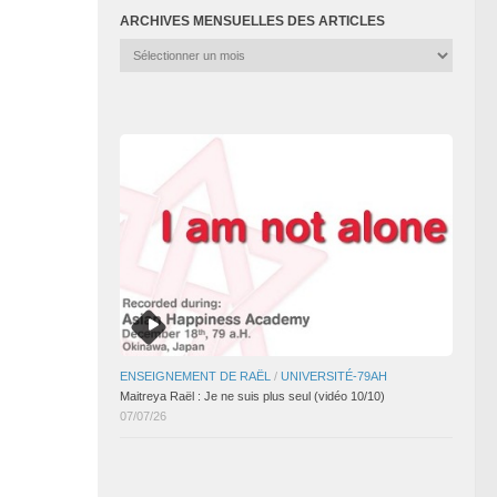
ARCHIVES MENSUELLES DES ARTICLES
Archives
mensuelles
des
articles
ENSEIGNEMENT DE RAËL
/
UNIVERSITÉ-79AH
Maitreya Raël : Je ne suis plus seul (vidéo 10/10)
07/07/26