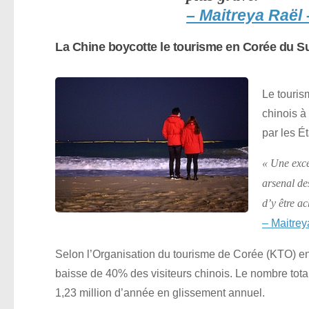
– Maitreya Raël 
La Chine boycotte le tourisme en Corée du S
Le touris
chinois à
par les É
« Une exce
arsenal de
d’y être a
– Maitrey
Selon l’Organisation du tourisme de Corée (KTO) en
baisse de 40% des visiteurs chinois. Le nombre total
1,23 million d’année en glissement annuel.