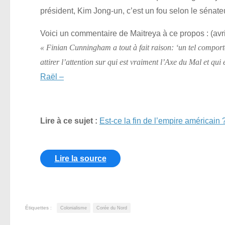
président, Kim Jong-un, c’est un fou selon le séna
Voici un commentaire de Maitreya à ce propos : (avri
« Finian Cunningham a tout à fait raison: ‘un tel comport
attirer l’attention sur qui est vraiment l’Axe du Mal et q
Raël –
Lire à ce sujet :
Est-ce la fin de l’empire américain 
Lire la source
Étiquettes :
Colonialisme
Corée du Nord