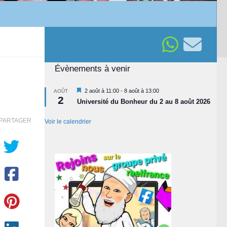
Évènements à venir
Mis
2 août à 11:00
-
8 août à 13:00
AOÛT
2
en
Université du Bonheur du 2 au 8 août 2026
avant
PARTAGER
Voir le calendrier