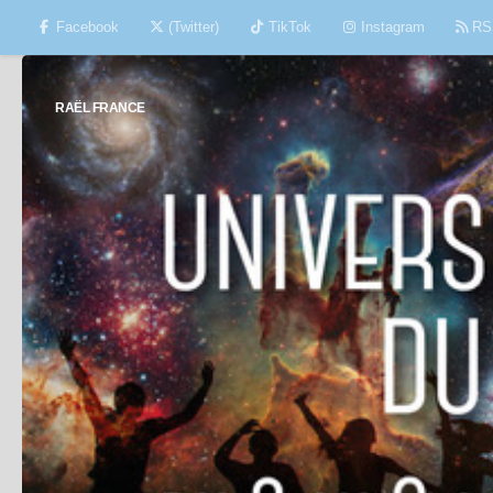
Facebook
(Twitter)
TikTok
Instagram
RS
Skip to content
RAËL FRANCE