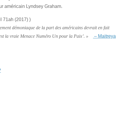
teur américain Lyndsey Graham.
l 71ah (2017) )
ement démoniaque de la part des américains devrait en fait
– Maitreya
ui est la vraie Menace Numéro Un pour la Paix’. »
?