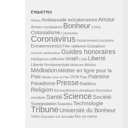
ÉTIQUETTES
Amour
Ambassade extraterrestre
Afrique
Bonheur
Armes nucléaires
Chine
Colonialisme
Colonisation
Coronavirus
Désarmement nucléaire
Extraterrestre(s)
Gotopless
Fête raélienne
Guides honoraires
Guerres américaines
Liberté
Israël
Intelligence artificielle
L'infini
Liberté fondamentale
Médias
Médecine
Méditation
Méditer en ligne pour la
Paix
Palestine
Paix
OVNI
Méditer pour la Paix
Presse
Paradisme
Raéliens
Religion
Révolution
Réchauffement climatique
Science
Santé
Société
mondiale
Technologie
Surpopulation
Swastika
Tribune
Université du Bonheur
Vidéo
Éducation à la Sexualité
Être soi-même