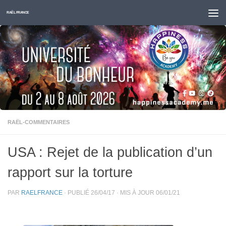
Skip to content
RAËL FRANCE
RAËL-COMMENTAIRES
USA : Rejet de la publication d’un
rapport sur la torture
PAR
RAELFRANCE
· PUBLIÉ
26/04/17
· MIS À JOUR
06/01/21