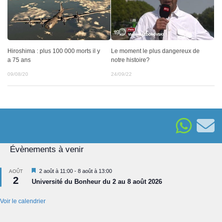
Hiroshima : plus 100 000 morts il y
Le moment le plus dangereux de
a 75 ans
notre histoire?
09/08/20
24/09/22
Évènements à venir
Mis
2 août à 11:00
-
8 août à 13:00
AOÛT
2
en
Université du Bonheur du 2 au 8 août 2026
avant
Voir le calendrier