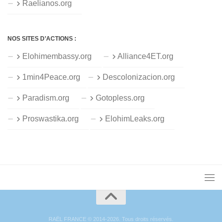
Raelianos.org
NOS SITES D’ACTIONS :
Elohimembassy.org
Alliance4ET.org
1min4Peace.org
Descolonizacion.org
Paradism.org
Gotopless.org
Proswastika.org
ElohimLeaks.org
RAËL FRANCE © 2014-2026. Tous droits réservés.