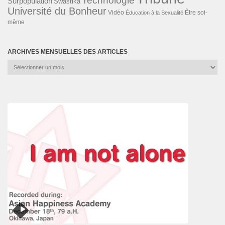
Technologie
Surpopulation
Swastika
Université du Bonheur
Vidéo
Éducation à la Sexualité
Être soi-
même
ARCHIVES MENSUELLES DES ARTICLES
Archives
mensuelles
des
articles