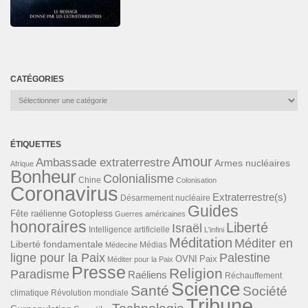
CATÉGORIES
Catégories
ÉTIQUETTES
Amour
Ambassade extraterrestre
Armes nucléaires
Afrique
Bonheur
Colonialisme
Chine
Colonisation
Coronavirus
Extraterrestre(s)
Désarmement nucléaire
Guides
Gotopless
Fête raélienne
Guerres américaines
honoraires
Liberté
Israël
Intelligence artificielle
L'infini
Méditation
Méditer en
Liberté fondamentale
Médias
Médecine
ligne pour la Paix
Palestine
Paix
OVNI
Méditer pour la Paix
Presse
Religion
Paradisme
Raéliens
Réchauffement
Science
Santé
Société
Révolution mondiale
climatique
Tribune