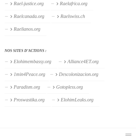
Rael-justice.org
Raelafrica.org
Raelcanada.org
Raelswiss.ch
Raelianos.org
NOS SITES D’ACTIONS :
Elohimembassy.org
Alliance4ET.org
1min4Peace.org
Descolonizacion.org
Paradism.org
Gotopless.org
Proswastika.org
ElohimLeaks.org