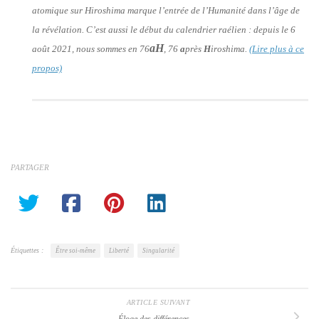
atomique sur Hiroshima marque l’entrée de l’Humanité dans l’âge de
la révélation. C’est aussi le début du calendrier raélien : depuis le 6
aH
août 2021, nous sommes en 76
, 76
a
près
H
iroshima.
(Lire plus à ce
propos)
PARTAGER
Étiquettes :
Être soi-même
Liberté
Singularité
ARTICLE SUIVANT