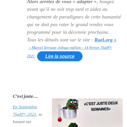
Alors arrêtez de vous
« adapter »
, bougez
avant qu’il ne soit trop tard et aidez au
changement de paradigmes de cette humanité
qui ne doit pas rater le grand rendez vous
programmé pour la décennie prochaine.
Tous les détails sont sur le site :
Rael.org »
– Marcel Terrusse, évêque raélien – 14 février 76aH*/
2021
Lire la source
C’est juste…
En Septembre
76aH*/ 2021
, se
basant sur