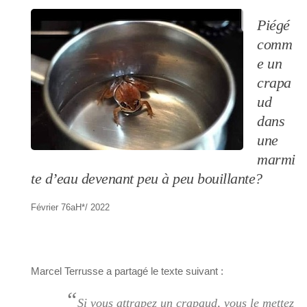
Piégé
comm
e un
crapa
ud
dans
une
marmi
te d’eau devenant peu à peu bouillante?
Février 76aH*/ 2022
Marcel Terrusse a partagé le texte suivant :
“
Si vous attrapez un crapaud, vous le mettez