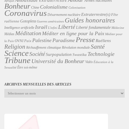
Ambassade extraterrestre
Armes nucléaires
Afrique
Bonheur
Colonialisme
Chine
Colonisation
Coronavirus
Extraterrestre(s)
Désarmement nucléaire
Fête
Guides honoraires
Gotopless
raélienne
Guerres américaines
Liberté
Israël
Liberté fondamentale
Intelligence artificielle
L'infini
Médecine
Méditation
Méditer en ligne pour la Paix
Médias
Méditer pour
Presse
Palestine
Paradisme
Raéliens
Paix
OVNI
la Paix
Religion
Santé
Révolution mondiale
Réchauffement climatique
Science
Technologie
Société
Surpopulation
Swastika
Tribune
Université du Bonheur
Vidéo
Éducation à la
Être soi-même
Sexualité
ARCHIVES MENSUELLES DES ARTICLES
Archives
mensuelles
des
articles