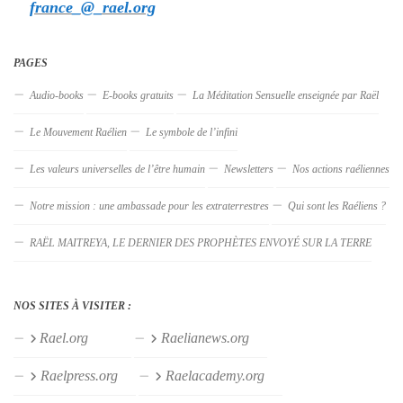
france_@_rael.org
PAGES
Audio-books
E-books gratuits
La Méditation Sensuelle enseignée par Raël
Le Mouvement Raélien
Le symbole de l’infini
Les valeurs universelles de l’être humain
Newsletters
Nos actions raéliennes
Notre mission : une ambassade pour les extraterrestres
Qui sont les Raéliens ?
RAËL MAITREYA, LE DERNIER DES PROPHÈTES ENVOYÉ SUR LA TERRE
NOS SITES À VISITER :
Rael.org
Raelianews.org
Raelpress.org
Raelacademy.org