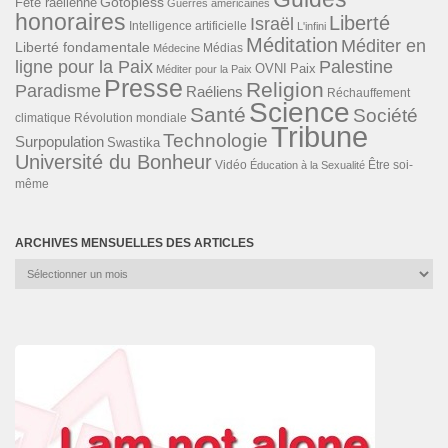
Gotopless
Fête raélienne
Guerres américaines
honoraires
Liberté
Israël
Intelligence artificielle
L'infini
Méditation
Méditer en
Liberté fondamentale
Médias
Médecine
ligne pour la Paix
Palestine
Paix
OVNI
Méditer pour la Paix
Presse
Religion
Paradisme
Raéliens
Réchauffement
Science
Santé
Société
Révolution mondiale
climatique
Tribune
Technologie
Surpopulation
Swastika
Université du Bonheur
Vidéo
Éducation à la Sexualité
Être soi-
même
ARCHIVES MENSUELLES DES ARTICLES
Archives
mensuelles
des
articles