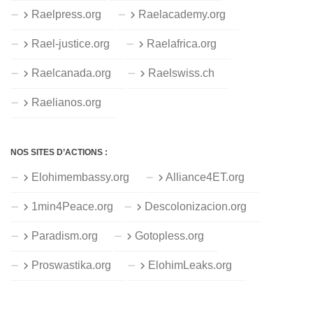
Raelpress.org
Raelacademy.org
Rael-justice.org
Raelafrica.org
Raelcanada.org
Raelswiss.ch
Raelianos.org
NOS SITES D’ACTIONS :
Elohimembassy.org
Alliance4ET.org
1min4Peace.org
Descolonizacion.org
Paradism.org
Gotopless.org
Proswastika.org
ElohimLeaks.org