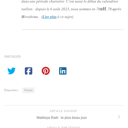
dans une période charnière. C’est aussi le début du calendrier
aH
raélien : depuis le 6 août 2023, nous sommes en 78
, 78
a
près
H
iroshima. (
Lire plus
à ce sujet)
PARTAGER
Étiquettes :
Presse
ARTICLE SUIVANT
Maitreya Raël : le plus beau jour
ARTICLE PRÉCÉDENT