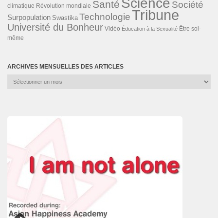
Science
Santé
Société
Révolution mondiale
climatique
Tribune
Technologie
Surpopulation
Swastika
Université du Bonheur
Vidéo
Éducation à la Sexualité
Être soi-
même
ARCHIVES MENSUELLES DES ARTICLES
Archives
mensuelles
des
articles