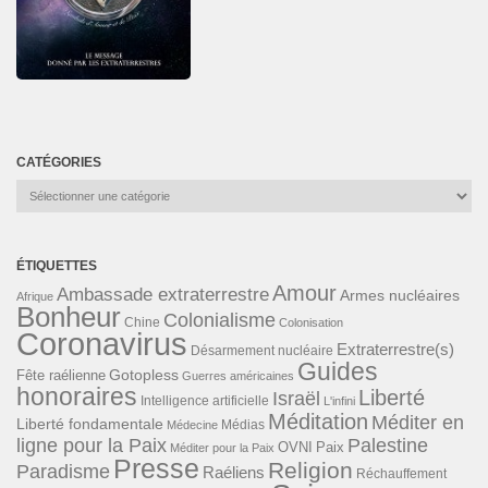
CATÉGORIES
Catégories
ÉTIQUETTES
Amour
Ambassade extraterrestre
Armes nucléaires
Afrique
Bonheur
Colonialisme
Chine
Colonisation
Coronavirus
Extraterrestre(s)
Désarmement nucléaire
Guides
Gotopless
Fête raélienne
Guerres américaines
honoraires
Liberté
Israël
Intelligence artificielle
L'infini
Méditation
Méditer en
Liberté fondamentale
Médias
Médecine
ligne pour la Paix
Palestine
Paix
OVNI
Méditer pour la Paix
Presse
Religion
Paradisme
Raéliens
Réchauffement