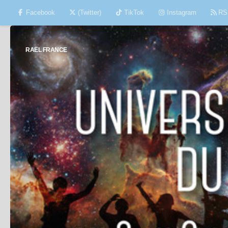
Facebook
(Twitter)
TikTok
Instagram
RS
Skip to content
RAËL FRANCE