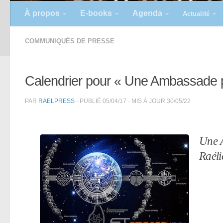
À propos
E-books
Agenda
Actualité
COMMUNIQUÉS DE PRESSE
Calendrier pour « Une Ambassade po
PAR
RAELPRESS
· PUBLIÉ
05/04/17
· MIS À JOUR
30/05/22
Une A
Raéli