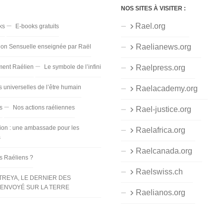
NOS SITES À VISITER :
Rael.org
ks
E-books gratuits
Raelianews.org
ion Sensuelle enseignée par Raël
ent Raélien
Le symbole de l’infini
Raelpress.org
s universelles de l’être humain
Raelacademy.org
s
Nos actions raéliennes
Rael-justice.org
ion : une ambassade pour les
Raelafrica.org
s
Raelcanada.org
es Raéliens ?
Raelswiss.ch
TREYA, LE DERNIER DES
ENVOYÉ SUR LA TERRE
Raelianos.org