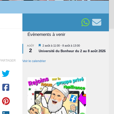
Évènements à venir
Mis
2 août à 11:00
-
8 août à 13:00
AOÛT
2
en
Université du Bonheur du 2 au 8 août 2026
avant
PARTAGER
Voir le calendrier