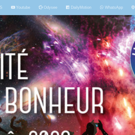
S
Youtube
Odysee
DailyMotion
WhatsApp