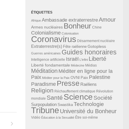
ÉTIQUETTES
Amour
Ambassade extraterrestre
Afrique
Bonheur
Armes nucléaires
Chine
Colonialisme
Colonisation
Coronavirus
Désarmement nucléaire
Extraterrestre(s)
Gotopless
Fête raélienne
Guides honoraires
Guerres américaines
Liberté
Israël
Intelligence artificielle
L'infini
Liberté fondamentale
Médias
Médecine
Méditation
Méditer en ligne pour la
Paix
Palestine
Paix
OVNI
Méditer pour la Paix
Presse
Paradisme
Raéliens
Religion
Révolution
Réchauffement climatique
Science
Santé
Société
mondiale
Technologie
Surpopulation
Swastika
Tribune
Université du Bonheur
Vidéo
Éducation à la Sexualité
Être soi-même