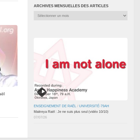
ARCHIVES MENSUELLES DES ARTICLES
Archives
mensuelles
des
articles
aël
ENSEIGNEMENT DE RAËL
/
UNIVERSITÉ-79AH
Maitreya Raël : Je ne suis plus seul (vidéo 10/10)
07/07/26