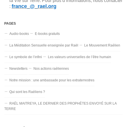
la Vie sur Terre. Pour plus d’informations, nous contacter
france_@_rael.org
:
PAGES
Audio-books
E-books gratuits
La Méditation Sensuelle enseignée par Raël
Le Mouvement Raélien
Le symbole de l’infini
Les valeurs universelles de l’être humain
Newsletters
Nos actions raéliennes
Notre mission : une ambassade pour les extraterrestres
Qui sont les Raéliens ?
RAËL MAITREYA, LE DERNIER DES PROPHÈTES ENVOYÉ SUR LA
TERRE