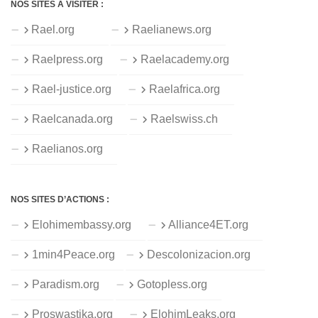
NOS SITES À VISITER :
Rael.org
Raelianews.org
Raelpress.org
Raelacademy.org
Rael-justice.org
Raelafrica.org
Raelcanada.org
Raelswiss.ch
Raelianos.org
NOS SITES D’ACTIONS :
Elohimembassy.org
Alliance4ET.org
1min4Peace.org
Descolonizacion.org
Paradism.org
Gotopless.org
Proswastika.org
ElohimLeaks.org