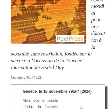
mondi
al
pour
une
éducat
ion à
la
sexualité sans restriction, fondée sur la
science à l’occasion de la Journée
internationale SexEd Day
Novembre
79aH
*
/ 2024
Genève, le 18 novembre 79aH* (2024)
Alors que le monde
célèbre la Journée