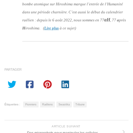
bombe atomique sur Hiroshima marque l’entrée de l’Humanité
dans une période charnière. C’est aussi le début du calendrier
aH
raélien : depuis le 6 août 2022, nous sommes en 77
, 77
a
près
H
iroshima. (
Lire plus
à ce sujet)
PARTAGER
Étiquettes :
Pionniers
Raéliens
Swastika
Tribune
ARTICLE SUIVANT