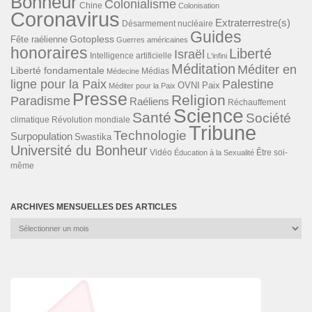
Bonheur
Colonialisme
Chine
Colonisation
Coronavirus
Extraterrestre(s)
Désarmement nucléaire
Guides
Gotopless
Fête raélienne
Guerres américaines
honoraires
Liberté
Israël
Intelligence artificielle
L'infini
Méditation
Méditer en
Liberté fondamentale
Médias
Médecine
ligne pour la Paix
Palestine
Paix
OVNI
Méditer pour la Paix
Presse
Religion
Paradisme
Raéliens
Réchauffement
Science
Santé
Société
Révolution mondiale
climatique
Tribune
Technologie
Surpopulation
Swastika
Université du Bonheur
Vidéo
Éducation à la Sexualité
Être soi-
même
ARCHIVES MENSUELLES DES ARTICLES
Archives
mensuelles
des
articles