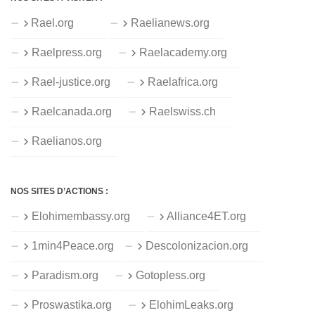
Rael.org
Raelianews.org
Raelpress.org
Raelacademy.org
Rael-justice.org
Raelafrica.org
Raelcanada.org
Raelswiss.ch
Raelianos.org
NOS SITES D’ACTIONS :
Elohimembassy.org
Alliance4ET.org
1min4Peace.org
Descolonizacion.org
Paradism.org
Gotopless.org
Proswastika.org
ElohimLeaks.org