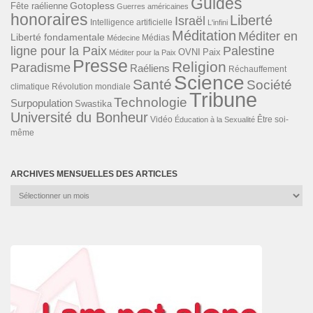
Guides
Gotopless
Fête raélienne
Guerres américaines
honoraires
Liberté
Israël
Intelligence artificielle
L'infini
Méditation
Méditer en
Liberté fondamentale
Médias
Médecine
ligne pour la Paix
Palestine
Paix
OVNI
Méditer pour la Paix
Presse
Religion
Paradisme
Raéliens
Réchauffement
Science
Santé
Société
Révolution mondiale
climatique
Tribune
Technologie
Surpopulation
Swastika
Université du Bonheur
Vidéo
Éducation à la Sexualité
Être soi-
même
ARCHIVES MENSUELLES DES ARTICLES
Archives
mensuelles
des
articles