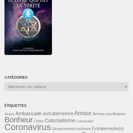
CATÉGORIES
Catégories
ÉTIQUETTES
Amour
Ambassade extraterrestre
Armes nucléaires
Afrique
Bonheur
Colonialisme
Chine
Colonisation
Coronavirus
Extraterrestre(s)
Désarmement nucléaire