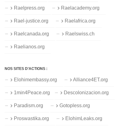
Raelpress.org
Raelacademy.org
Rael-justice.org
Raelafrica.org
Raelcanada.org
Raelswiss.ch
Raelianos.org
NOS SITES D’ACTIONS :
Elohimembassy.org
Alliance4ET.org
1min4Peace.org
Descolonizacion.org
Paradism.org
Gotopless.org
Proswastika.org
ElohimLeaks.org