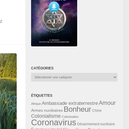
ez
CATÉGORIES
Catégories
ÉTIQUETTES
Amour
Ambassade extraterrestre
Afrique
Bonheur
Armes nucléaires
Chine
Colonialisme
Colonisation
Coronavirus
Désarmement nucléaire