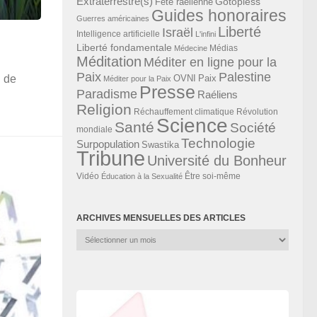
Extraterrestre(s)
Gotopless
Fête raélienne
Guides honoraires
Guerres américaines
Liberté
Israël
Intelligence artificielle
L'infini
Liberté fondamentale
Médias
Médecine
Méditation
Méditer en ligne pour la
Paix
Palestine
l de
Paix
OVNI
Méditer pour la Paix
Presse
Paradisme
Raéliens
Religion
Révolution
Réchauffement climatique
Science
Santé
Société
mondiale
Technologie
Surpopulation
Swastika
Tribune
Université du Bonheur
Vidéo
Éducation à la Sexualité
Être soi-même
ARCHIVES MENSUELLES DES ARTICLES
Archives
mensuelles
des
articles