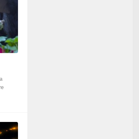
la
re