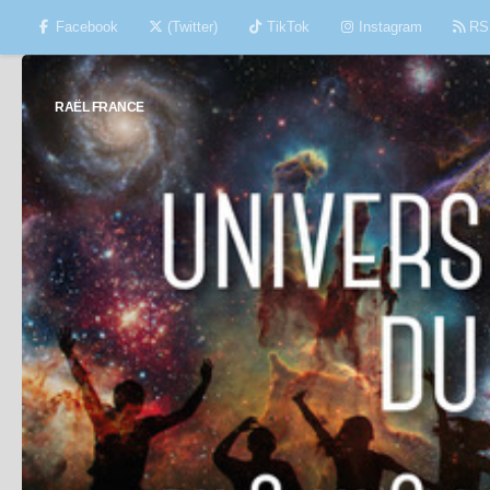
Facebook
(Twitter)
TikTok
Instagram
RS
Skip to content
RAËL FRANCE