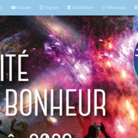
S
Youtube
Odysee
DailyMotion
WhatsApp