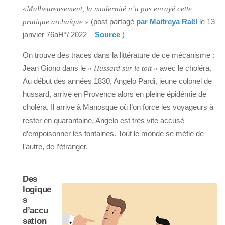
«Malheureusement, la modernité n’a pas enrayé cette
(post partagé
par Maitreya Raël
le 13
pratique archaïque »
janvier 76aH*/ 2022 –
Source
)
On trouve des traces dans la littérature de ce mécanisme :
Jean Giono dans le
avec le choléra.
« Hussard sur le toit »
Au début des années 1830, Angelo Pardi, jeune colonel de
hussard, arrive en Provence alors en pleine épidémie de
choléra. Il arrive à Manosque où l’on force les voyageurs à
rester en quarantaine. Angelo est très vite accusé
d’empoisonner les fontaines. Tout le monde se méfie de
l’autre, de l’étranger.
Des
logique
s
d’accu
sation