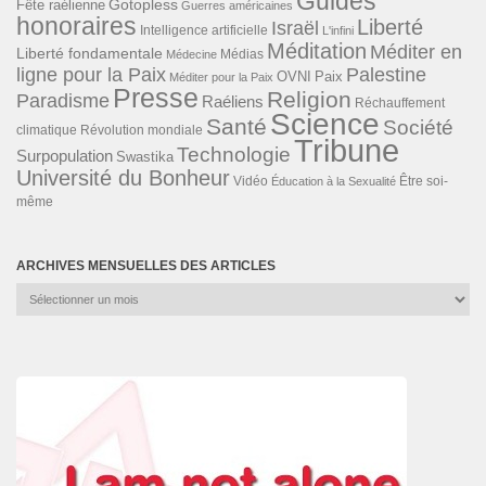
Guides
Gotopless
Fête raélienne
Guerres américaines
honoraires
Liberté
Israël
Intelligence artificielle
L'infini
Méditation
Méditer en
Liberté fondamentale
Médias
Médecine
ligne pour la Paix
Palestine
Paix
OVNI
Méditer pour la Paix
Presse
Religion
Paradisme
Raéliens
Réchauffement
Science
Santé
Société
Révolution mondiale
climatique
Tribune
Technologie
Surpopulation
Swastika
Université du Bonheur
Vidéo
Éducation à la Sexualité
Être soi-
même
ARCHIVES MENSUELLES DES ARTICLES
Archives
mensuelles
des
articles