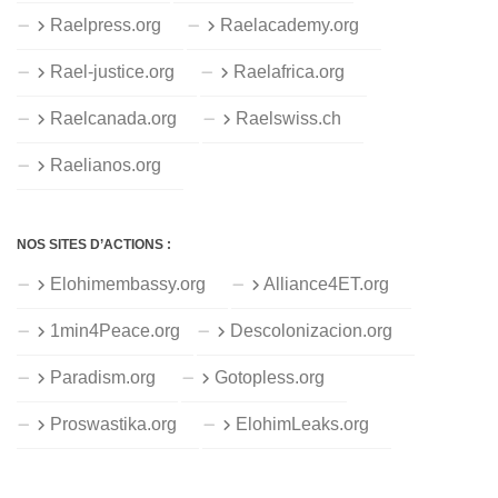
Raelpress.org
Raelacademy.org
Rael-justice.org
Raelafrica.org
Raelcanada.org
Raelswiss.ch
Raelianos.org
NOS SITES D’ACTIONS :
Elohimembassy.org
Alliance4ET.org
1min4Peace.org
Descolonizacion.org
Paradism.org
Gotopless.org
Proswastika.org
ElohimLeaks.org