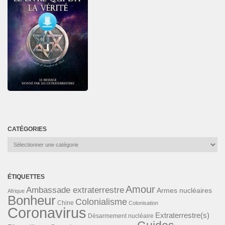
CATÉGORIES
Catégories
ÉTIQUETTES
Amour
Ambassade extraterrestre
Armes nucléaires
Afrique
Bonheur
Colonialisme
Chine
Colonisation
Coronavirus
Extraterrestre(s)
Désarmement nucléaire