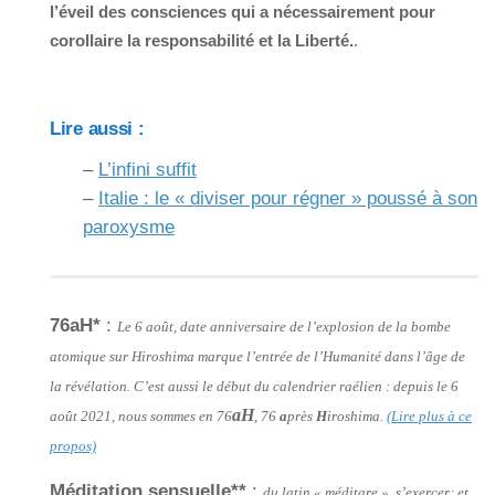
l’éveil des consciences qui a nécessairement pour
corollaire la responsabilité et la Liberté.
.
Lire aussi :
–
L’infini suffit
–
Italie : le « diviser pour régner » poussé à son
paroxysme
76aH*
:
Le 6 août, date anniversaire de l’explosion de la bombe
atomique sur Hiroshima marque l’entrée de l’Humanité dans l’âge de
la révélation. C’est aussi le début du calendrier raélien : depuis le 6
aH
août 2021, nous sommes en 76
, 76
a
près
H
iroshima.
(Lire plus à ce
propos)
Méditation sensuelle**
:
du latin « méditare », s’exercer; et