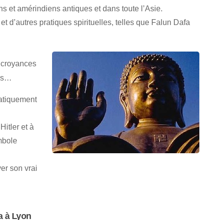
s et amérindiens antiques et dans toute l’Asie.
et d’autres pratiques spirituelles, telles que Falun Dafa
s croyances
ers…
atiquement
itler et à
ymbole
er son vrai
a à Lyon