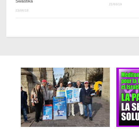
Swastika
21/03/19
23/06/18