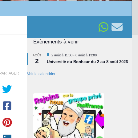
Évènements à venir
Mis
2 août à 11:00
-
8 août à 13:00
AOÛT
2
en
Université du Bonheur du 2 au 8 août 2026
avant
PARTAGER
Voir le calendrier