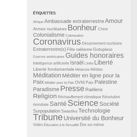
ÉTIQUETTES
Amour
Ambassade extraterrestre
Afrique
Bonheur
Armes nucléaires
Chine
Colonialisme
Colonisation
Coronavirus
Désarmement nucléaire
Extraterrestre(s)
Gotopless
Fête raélienne
Guides honoraires
Guerres américaines
Liberté
Israël
Intelligence artificielle
L'infini
Liberté fondamentale
Médias
Médecine
Méditation
Méditer en ligne pour la
Paix
Palestine
Paix
OVNI
Méditer pour la Paix
Presse
Paradisme
Raéliens
Religion
Révolution
Réchauffement climatique
Science
Santé
Société
mondiale
Technologie
Surpopulation
Swastika
Tribune
Université du Bonheur
Vidéo
Éducation à la Sexualité
Être soi-même