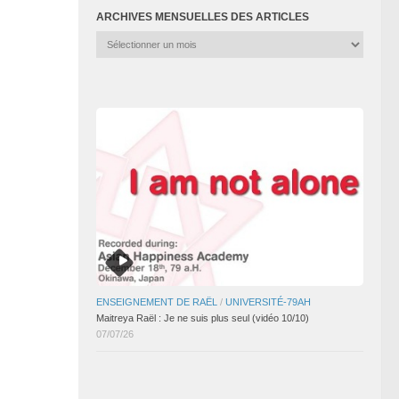
ARCHIVES MENSUELLES DES ARTICLES
Archives
mensuelles
des
articles
ENSEIGNEMENT DE RAËL
/
UNIVERSITÉ-79AH
Maitreya Raël : Je ne suis plus seul (vidéo 10/10)
07/07/26