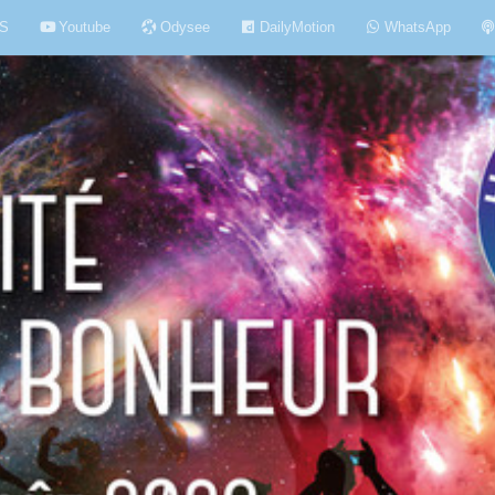
S
Youtube
Odysee
DailyMotion
WhatsApp