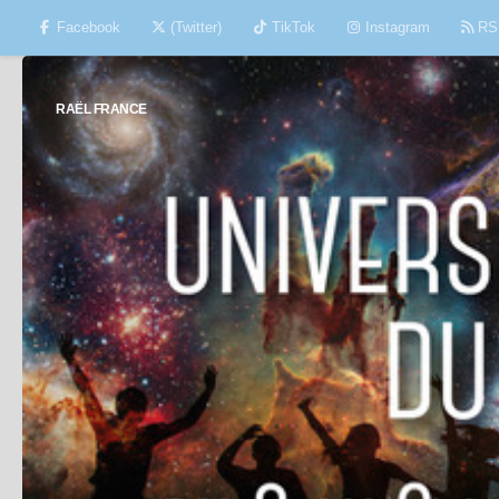
Facebook
(Twitter)
TikTok
Instagram
RS
Skip to content
RAËL FRANCE