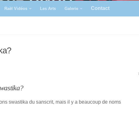
Contact
Raël Vidéos
Les Arts
Galerie
ika?
Swastika?
ons swastika du sanscrit, mais il y a beaucoup de noms