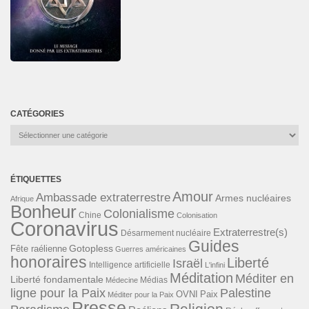
CATÉGORIES
Catégories
ÉTIQUETTES
Amour
Ambassade extraterrestre
Armes nucléaires
Afrique
Bonheur
Colonialisme
Chine
Colonisation
Coronavirus
Extraterrestre(s)
Désarmement nucléaire
Guides
Gotopless
Fête raélienne
Guerres américaines
honoraires
Liberté
Israël
Intelligence artificielle
L'infini
Méditation
Méditer en
Liberté fondamentale
Médias
Médecine
ligne pour la Paix
Palestine
Paix
OVNI
Méditer pour la Paix
Presse
Religion