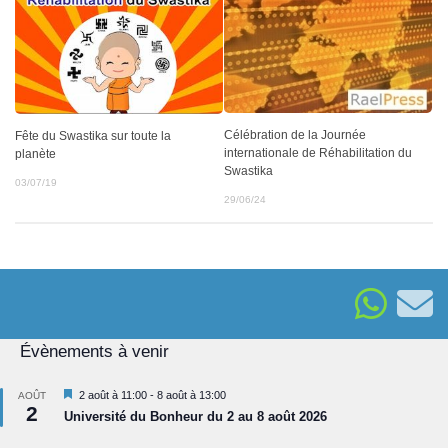
Célébration de la Journée
Fête du Swastika sur toute la
internationale de Réhabilitation du
planète
Swastika
03/07/19
29/06/24
Évènements à venir
Mis
2 août à 11:00
-
8 août à 13:00
AOÛT
2
en
Université du Bonheur du 2 au 8 août 2026
avant