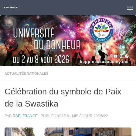
Skip to content
RAËL FRANCE
ACTUALITÉS NATIONALES
Célébration du symbole de Paix
de la Swastika
PAR
RAELFRANCE
· PUBLIÉ
20/11/16
· MIS À JOUR
29/05/22