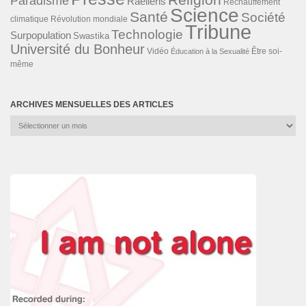
Paradisme
Raéliens
Réchauffement
Science
Santé
Société
Révolution mondiale
climatique
Tribune
Technologie
Surpopulation
Swastika
Université du Bonheur
Vidéo
Éducation à la Sexualité
Être soi-
même
ARCHIVES MENSUELLES DES ARTICLES
Archives
mensuelles
des
articles