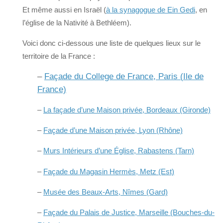
Et même aussi en Israël (
à la synagogue de Ein Gedi
, en
l’église de la Nativité à Bethléem).
Voici donc ci-dessous une liste de quelques lieux sur le
territoire de la France :
–
Façade du College de France, Paris (Ile de
France)
–
La façade d’une Maison privée, Bordeaux (Gironde)
–
Façade d’une Maison privée, Lyon (Rhône)
–
Murs Intérieurs d’une Église, Rabastens (Tarn)
–
Façade du Magasin Hermès, Metz (Est)
–
Musée des Beaux-Arts, Nîmes (Gard)
–
Façade du Palais de Justice, Marseille (Bouches-du-