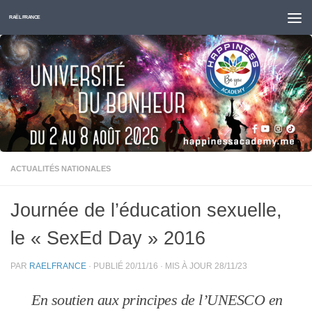
Skip to content
RAËL FRANCE
ACTUALITÉS NATIONALES
Journée de l’éducation sexuelle,
le « SexEd Day » 2016
PAR
RAELFRANCE
· PUBLIÉ
20/11/16
· MIS À JOUR
28/11/23
En soutien aux principes de l’UNESCO en