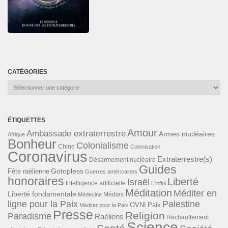
CATÉGORIES
Catégories
ÉTIQUETTES
Amour
Ambassade extraterrestre
Armes nucléaires
Afrique
Bonheur
Colonialisme
Chine
Colonisation
Coronavirus
Extraterrestre(s)
Désarmement nucléaire
Guides
Gotopless
Fête raélienne
Guerres américaines
honoraires
Liberté
Israël
Intelligence artificielle
L'infini
Méditation
Méditer en
Liberté fondamentale
Médias
Médecine
ligne pour la Paix
Palestine
Paix
OVNI
Méditer pour la Paix
Presse
Religion
Paradisme
Raéliens
Réchauffement
Science