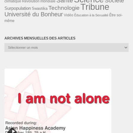
Santé
Société
Révolution mondiale
climatique
Tribune
Technologie
Surpopulation
Swastika
Université du Bonheur
Vidéo
Éducation à la Sexualité
Être soi-
même
ARCHIVES MENSUELLES DES ARTICLES
Archives
mensuelles
des
articles