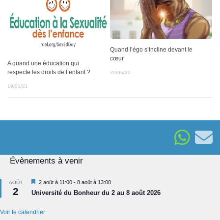
Quand l’égo s’incline devant le
cœur
A quand une éducation qui
respecte les droits de l’enfant ?
29/06/22
19/01/21
Évènements à venir
Mis
2 août à 11:00
-
8 août à 13:00
AOÛT
2
en
Université du Bonheur du 2 au 8 août 2026
avant
Voir le calendrier