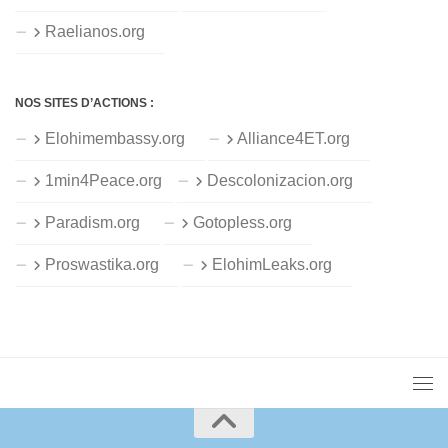
Raelianos.org
NOS SITES D’ACTIONS :
Elohimembassy.org
Alliance4ET.org
1min4Peace.org
Descolonizacion.org
Paradism.org
Gotopless.org
Proswastika.org
ElohimLeaks.org