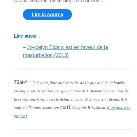
cas du footballeur russe cité) c’est honteux…
Lire la source
Lire aussi :
–
Joycelyn Elders est en faveur de la
masturbation (2013)
75aH*
:
Le 6 août, date anniversaire de l’explosion de la bombe
atomique sur Hiroshima marque l’entrée de l’Humanité dans l’âge de
la révélation. C’est aussi le début du calendrier raélien : depuis le 6
aH
août 2020, nous sommes en 75
, 75
a
près
H
iroshima.
(Lire plus à ce
propos)