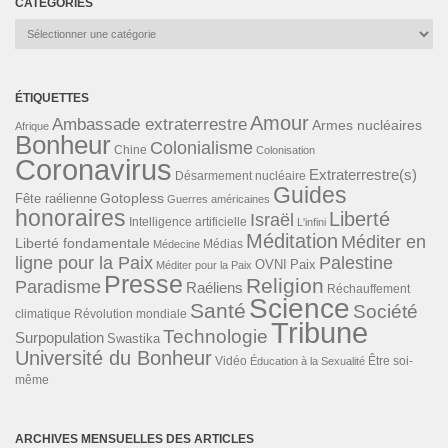
CATÉGORIES
Catégories
ÉTIQUETTES
Amour
Ambassade extraterrestre
Armes nucléaires
Afrique
Bonheur
Colonialisme
Chine
Colonisation
Coronavirus
Extraterrestre(s)
Désarmement nucléaire
Guides
Gotopless
Fête raélienne
Guerres américaines
honoraires
Liberté
Israël
Intelligence artificielle
L'infini
Méditation
Méditer en
Liberté fondamentale
Médias
Médecine
ligne pour la Paix
Palestine
Paix
OVNI
Méditer pour la Paix
Presse
Religion
Paradisme
Raéliens
Réchauffement
Science
Santé
Société
Révolution mondiale
climatique
Tribune
Technologie
Surpopulation
Swastika
Université du Bonheur
Vidéo
Éducation à la Sexualité
Être soi-
même
ARCHIVES MENSUELLES DES ARTICLES