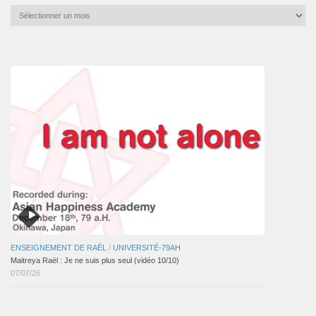
Archives
mensuelles
des
articles
ENSEIGNEMENT DE RAËL
/
UNIVERSITÉ-79AH
Maitreya Raël : Je ne suis plus seul (vidéo 10/10)
07/07/26