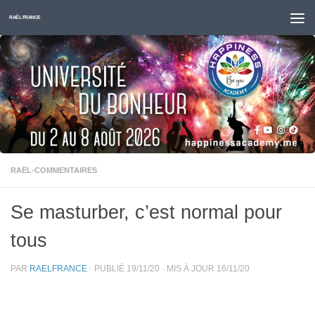
Skip to content
RAËL FRANCE
RAËL-COMMENTAIRES
Se masturber, c’est normal pour
tous
PAR
RAELFRANCE
· PUBLIÉ
19/11/20
· MIS À JOUR
16/11/20