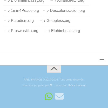
Elohimembassy.org
Alliance4ET.org
1min4Peace.org
Descolonizacion.org
Paradism.org
Gotopless.org
Proswastika.org
ElohimLeaks.org
RAËL FRANCE © 2014-2026. Tous droits réservés.
Fièrement propulsé par
- Conçu par
Thème Hueman