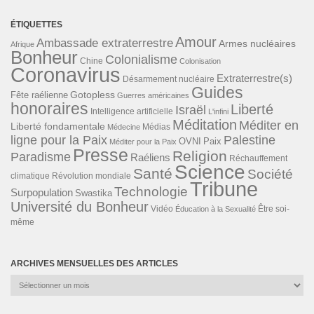
ÉTIQUETTES
Amour
Ambassade extraterrestre
Armes nucléaires
Afrique
Bonheur
Colonialisme
Chine
Colonisation
Coronavirus
Extraterrestre(s)
Désarmement nucléaire
Guides
Gotopless
Fête raélienne
Guerres américaines
honoraires
Liberté
Israël
Intelligence artificielle
L'infini
Méditation
Méditer en
Liberté fondamentale
Médias
Médecine
ligne pour la Paix
Palestine
Paix
OVNI
Méditer pour la Paix
Presse
Religion
Paradisme
Raéliens
Réchauffement
Science
Santé
Société
Révolution mondiale
climatique
Tribune
Technologie
Surpopulation
Swastika
Université du Bonheur
Vidéo
Éducation à la Sexualité
Être soi-
même
ARCHIVES MENSUELLES DES ARTICLES
Archives
mensuelles
des