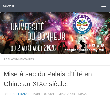
Skip to content
RAËL FRANCE
RAËL-COMMENTAIRES
Mise à sac du Palais d’Été en
Chine au XIXe siècle.
PAR
RAELFRANCE
· PUBLIÉ
03/05/17
· MIS À JOUR
17/05/22