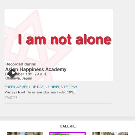
articles
ENSEIGNEMENT DE RAËL
/
UNIVERSITÉ-79AH
Maitreya Raël : Je ne suis plus seul (vidéo 10/10)
07/07/26
GALERIE