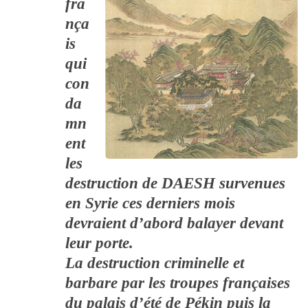
fra
nça
is
qui
con
da
mn
ent
les
destruction de DAESH survenues
en Syrie ces derniers mois
devraient d’abord balayer devant
leur porte.
La destruction criminelle et
barbare par les troupes françaises
du palais d’été de Pékin puis la