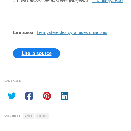
– Maitreya Raël
« C’est l’oeuvre des barbares français. »
–
Lire aussi :
Le mystère des pyramides chinoises
Lire la source
PARTAGER
Étiquettes :
Chine
Histoire