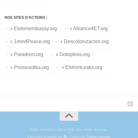
NOS SITES D’ACTIONS :
Elohimembassy.org
Alliance4ET.org
1min4Peace.org
Descolonizacion.org
Paradism.org
Gotopless.org
Proswastika.org
ElohimLeaks.org
RAËL FRANCE © 2014-2026. Tous droits réservés.
Fièrement propulsé par
- Conçu par
Thème Hueman