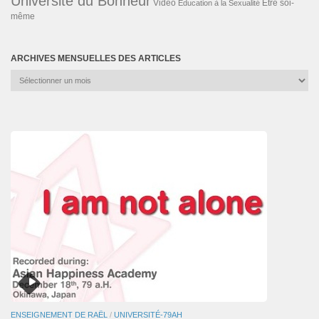
Université du Bonheur
Vidéo
Éducation à la Sexualité
Être soi-
même
ARCHIVES MENSUELLES DES ARTICLES
Archives
mensuelles
des
articles
ENSEIGNEMENT DE RAËL
/
UNIVERSITÉ-79AH