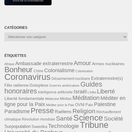
CATÉGORIES
Catégories
ÉTIQUETTES
Amour
Ambassade extraterrestre
Armes nucléaires
Afrique
Bonheur
Colonialisme
Chine
Colonisation
Coronavirus
Extraterrestre(s)
Désarmement nucléaire
Guides
Gotopless
Fête raélienne
Guerres américaines
honoraires
Liberté
Israël
Intelligence artificielle
L'infini
Méditation
Méditer en
Liberté fondamentale
Médias
Médecine
ligne pour la Paix
Palestine
Paix
OVNI
Méditer pour la Paix
Presse
Religion
Paradisme
Raéliens
Réchauffement
Science
Santé
Société
Révolution mondiale
climatique
Tribune
Technologie
Surpopulation
Swastika