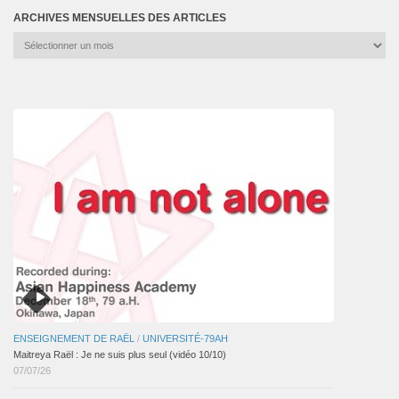
ARCHIVES MENSUELLES DES ARTICLES
Archives
mensuelles
des
articles
ENSEIGNEMENT DE RAËL
/
UNIVERSITÉ-79AH
Maitreya Raël : Je ne suis plus seul (vidéo 10/10)
07/07/26