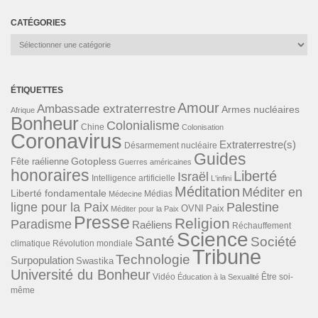
CATÉGORIES
Catégories
ÉTIQUETTES
Amour
Ambassade extraterrestre
Armes nucléaires
Afrique
Bonheur
Colonialisme
Chine
Colonisation
Coronavirus
Extraterrestre(s)
Désarmement nucléaire
Guides
Gotopless
Fête raélienne
Guerres américaines
honoraires
Liberté
Israël
Intelligence artificielle
L'infini
Méditation
Méditer en
Liberté fondamentale
Médias
Médecine
ligne pour la Paix
Palestine
Paix
OVNI
Méditer pour la Paix
Presse
Religion
Paradisme
Raéliens
Réchauffement
Science
Santé
Société
Révolution mondiale
climatique
Tribune
Technologie
Surpopulation
Swastika
Université du Bonheur
Vidéo
Éducation à la Sexualité
Être soi-
même