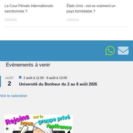
La Cour Pénale Internationale
États-Unis : est-ce vraiment un
sanctionnée ?
pays formidable ?
15/06/20
13/05/20
Évènements à venir
Mis
2 août à 11:00
-
8 août à 13:00
AOÛT
2
en
Université du Bonheur du 2 au 8 août 2026
avant
Voir le calendrier